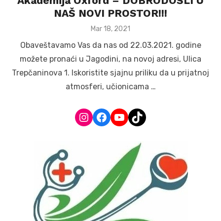
Akademija Oxford – DOBRODOŠLI U
NAŠ NOVI PROSTOR!!!
Posted
Mar 18, 2021
on
Obaveštavamo Vas da nas od 22.03.2021. godine
možete pronaći u Jagodini, na novoj adresi, Ulica
Trepčaninova 1. Iskoristite sjajnu priliku da u prijatnoj
atmosferi, učionicama …
Instagram
Facebook
YouTube
TikTok