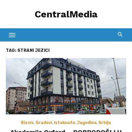
Skip
CentralMedia
to
content
TAG:
STRANI JEZICI
Biznis
,
Gradovi
,
Istaknuto
,
Jagodina
,
Srbija