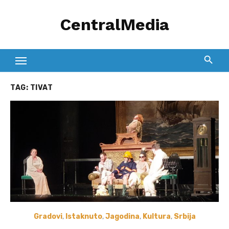
Skip
CentralMedia
to
content
TAG:
TIVAT
Gradovi
,
Istaknuto
,
Jagodina
,
Kultura
,
Srbija