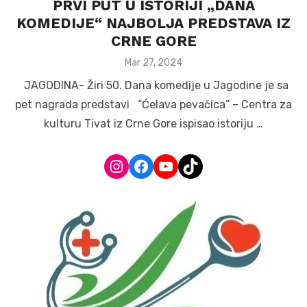
PRVI PUT U ISTORIJI „DANA
KOMEDIJE“ NAJBOLJA PREDSTAVA IZ
CRNE GORE
Posted
Mar 27, 2024
on
JAGODINA- Žiri 50. Dana komedije u Jagodine je sa
pet nagrada predstavi “Ćelava pevačica” – Centra za
kulturu Tivat iz Crne Gore ispisao istoriju …
Instagram
Facebook
YouTube
TikTok