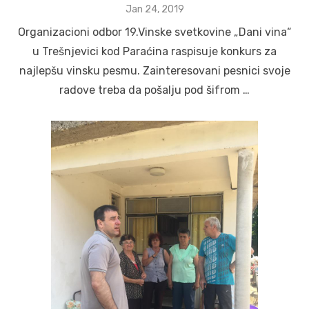
Posted
Jan 24, 2019
on
Organizacioni odbor 19.Vinske svetkovine „Dani vina“
u Trešnjevici kod Paraćina raspisuje konkurs za
najlepšu vinsku pesmu. Zainteresovani pesnici svoje
radove treba da pošalju pod šifrom …