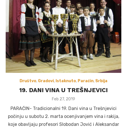
Društvo
,
Gradovi
,
Istaknuto
,
Paraćin
,
Srbija
19. DANI VINA U TREŠNJEVICI
Posted
Feb 27, 2019
on
PARAĆIN- Tradicionalni 19. Dani vina u Trešnjevici
počinju u subotu 2. marta ocenjivanjem vina i rakija,
koje obavljaju profesori Slobodan Jović i Aleksandar