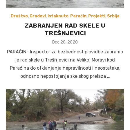
Društvo
,
Gradovi
,
Istaknuto
,
Paraćin
,
Projekti
,
Srbija
ZABRANJEN RAD SKELE U
TREŠNJEVICI
Posted
Dec 28, 2020
on
PARAĆIN- Inspektor za bezbednost plovidbe zabranio
je rad skele u Trešnjevici na Velikoj Moravi kod
Paraćina do otklanjanja nepravilnosti i neostataka,
odnosno nepostojanja skelskog prelaza …