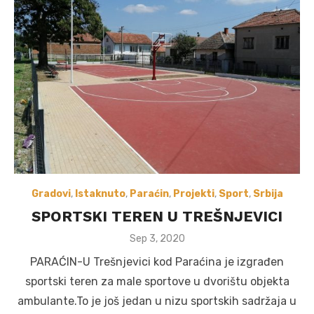
Gradovi
,
Istaknuto
,
Paraćin
,
Projekti
,
Sport
,
Srbija
SPORTSKI TEREN U TREŠNJEVICI
Posted
Sep 3, 2020
on
PARAĆIN-U Trešnjevici kod Paraćina je izgrađen
sportski teren za male sportove u dvorištu objekta
ambulante.To je još jedan u nizu sportskih sadržaja u