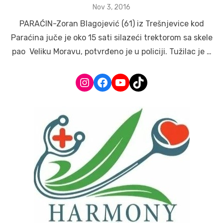
Posted
Nov 3, 2016
on
PARAĆIN-Zoran Blagojević (61) iz Trešnjevice kod
Paraćina juče je oko 15 sati silazeći trektorom sa skele
pao Veliku Moravu, potvrđeno je u policiji. Tužilac je …
Instagram
Facebook
YouTube
TikTok