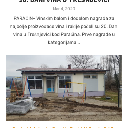
Posted
Mar 4, 2020
on
PARAĆIN- Vinskim balom i dodelom nagrada za
najbolje proizvođače vina i rakije počeli su 20. Dani
vina u Trešnjevici kod Paraćina. Prve nagrade u
kategorijama …