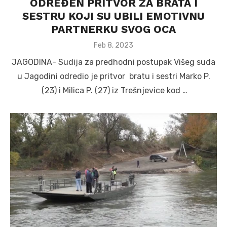
ODREĐEN PRITVOR ZA BRATA I
SESTRU KOJI SU UBILI EMOTIVNU
PARTNERKU SVOG OCA
Posted
Feb 8, 2023
on
JAGODINA- Sudija za predhodni postupak Višeg suda
u Jagodini odredio je pritvor bratu i sestri Marko P.
(23) i Milica P. (27) iz Trešnjevice kod …