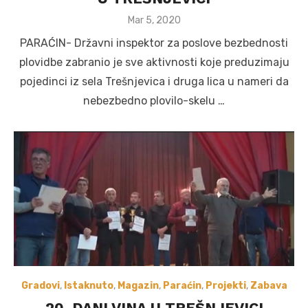
Posted
Mar 5, 2020
on
PARAĆIN- Državni inspektor za poslove bezbednosti
plovidbe zabranio je sve aktivnosti koje preduzimaju
pojedinci iz sela Trešnjevica i druga lica u nameri da
nebezbedno plovilo-skelu …
Gradovi
,
Istaknuto
,
Magazin
,
Paraćin
,
Projekti
,
Zabava
20. DANI VINA U TREŠNJEVICI