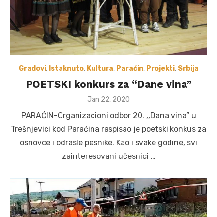
Gradovi
,
Istaknuto
,
Kultura
,
Paraćin
,
Projekti
,
Srbija
POETSKI konkurs za “Dane vina”
Posted
Jan 22, 2020
on
PARAĆIN-Organizacioni odbor 20. ,,Dana vina” u
Trešnjevici kod Paraćina raspisao je poetski konkus za
osnovce i odrasle pesnike. Kao i svake godine, svi
zainteresovani učesnici …