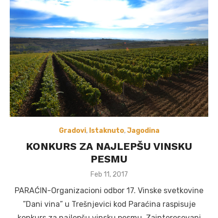
Gradovi
,
Istaknuto
,
Jagodina
KONKURS ZA NAJLEPŠU VINSKU
PESMU
Posted
Feb 11, 2017
on
PARAĆIN-Organizacioni odbor 17. Vinske svetkovine
”Dani vina” u Trešnjevici kod Paraćina raspisuje
konkurs za najlepšu vinsku pesmu. Zainteresovani