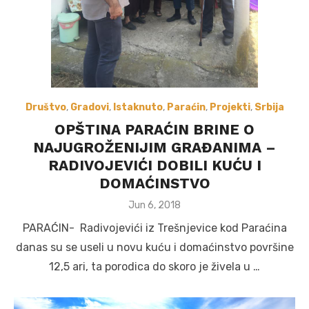
Društvo
,
Gradovi
,
Istaknuto
,
Paraćin
,
Projekti
,
Srbija
OPŠTINA PARAĆIN BRINE O
NAJUGROŽENIJIM GRAĐANIMA –
RADIVOJEVIĆI DOBILI KUĆU I
DOMAĆINSTVO
Posted
Jun 6, 2018
on
PARAĆIN- Radivojevići iz Trešnjevice kod Paraćina
danas su se useli u novu kuću i domaćinstvo površine
12,5 ari, ta porodica do skoro je živela u …