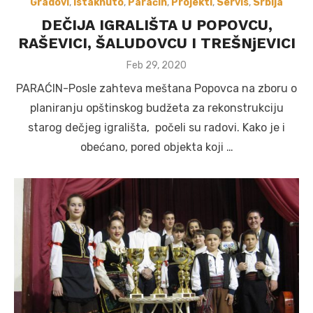
Gradovi
,
Istaknuto
,
Paraćin
,
Projekti
,
Servis
,
Srbija
DEČIJA IGRALIŠTA U POPOVCU,
RAŠEVICI, ŠALUDOVCU I TREŠNjEVICI
Posted
Feb 29, 2020
on
PARAĆIN-Posle zahteva meštana Popovca na zboru o
planiranju opštinskog budžeta za rekonstrukciju
starog dečjeg igrališta, počeli su radovi. Kako je i
obećano, pored objekta koji …