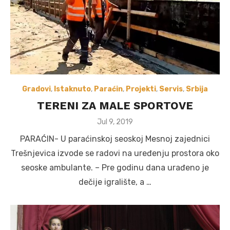
Gradovi
,
Istaknuto
,
Paraćin
,
Projekti
,
Servis
,
Srbija
TERENI ZA MALE SPORTOVE
Posted
Jul 9, 2019
on
PARAĆIN- U paraćinskoj seoskoj Mesnoj zajednici
Trešnjevica izvode se radovi na uređenju prostora oko
seoske ambulante. – Pre godinu dana urađeno je
dečije igralište, a …