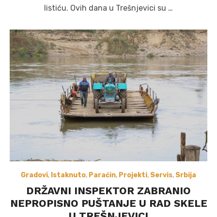
listiću. Ovih dana u Trešnjevici su …
Gradovi
,
Istaknuto
,
Paraćin
,
Projekti
,
Servis
,
Srbija
DRŽAVNI INSPEKTOR ZABRANIO
NEPROPISNO PUŠTANJE U RAD SKELE
U TREŠNJEVICI