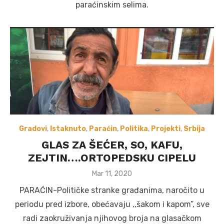
paraćinskim selima.
Gradovi
,
Istaknuto
,
Paraćin
,
Politika
,
Projekti
,
Srbija
GLAS ZA ŠEĆER, SO, KAFU,
ZEJTIN….ORTOPEDSKU CIPELU
Posted
Mar 11, 2020
on
PARAĆIN-Političke stranke građanima, naročito u
periodu pred izbore, obećavaju ,,šakom i kapom”, sve
radi zaokruživanja njihovog broja na glasačkom