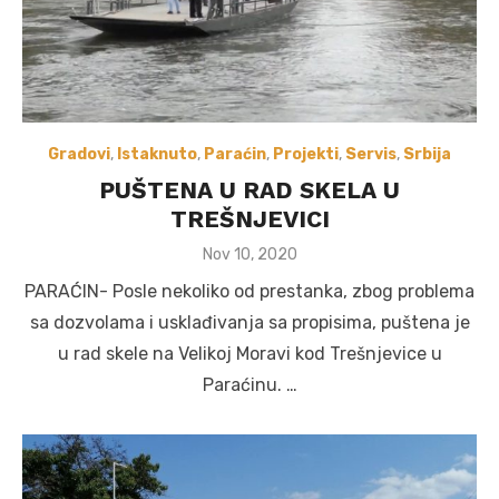
Gradovi
,
Istaknuto
,
Paraćin
,
Projekti
,
Servis
,
Srbija
PUŠTENA U RAD SKELA U
TREŠNJEVICI
Posted
Nov 10, 2020
on
PARAĆIN- Posle nekoliko od prestanka, zbog problema
sa dozvolama i usklađivanja sa propisima, puštena je
u rad skele na Velikoj Moravi kod Trešnjevice u
Paraćinu. …