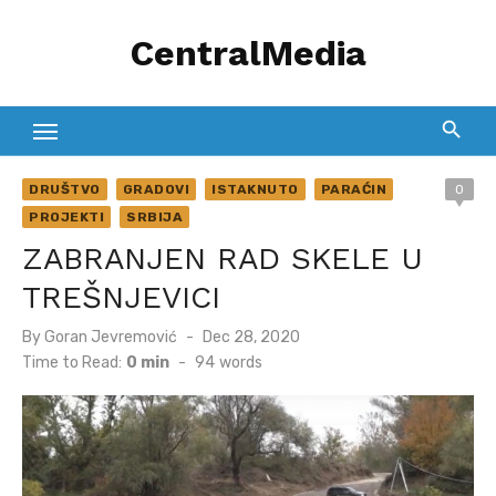
Skip
CentralMedia
to
content
DRUŠTVO
GRADOVI
ISTAKNUTO
PARAĆIN
0
PROJEKTI
SRBIJA
ZABRANJEN RAD SKELE U
TREŠNJEVICI
Posted
By
Goran Jevremović
Dec 28, 2020
on
Time to Read:
0 min
-
94
words