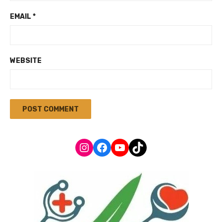
EMAIL
*
WEBSITE
Instagram
Facebook
YouTube
TikTok