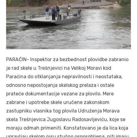
PARAĆIN- Inspektor za bezbednost plovidbe zabranio
je rad skele u Trešnjevici na Velikoj Moravi kod
Paraćina do otklanjanja nepravilnosti i neostataka,
odnosno nepostojanja skelskog prelaza i ostale
prateće dokumentacije vezane za plovilo. Mere
zabrane i upotrebe skele uručene zakonskom
zastupniku vlasnika tog plovila Udruženja Morava
skela Trešnjevica Jugoslavu Radosavljeviću, koje se
moraju odmah primeniti. Konstatovano je da lica koja
upravljau skelom nisu stučno osposobljena, niti imaju