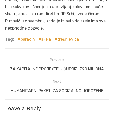
bilo kakvo ovlašćenje za upravljanje plovilom. Inače,
skelu je pustio u rad direktor JP Srbijavode Goran
Puzović u novembru, kada je izjavio da skela ima sve
neophodne dozvole.
Tag:
paracin
skela
trešnjevica
Post
Previous
navigation
Previous
ZA KAPITALNE PROJEKTE U ĆUPRIJI 790 MILIONA
post:
Next
Next
HUMANITARNI PAKETI ZA SOCIJALNO UGROŽENE
post:
Leave a Reply