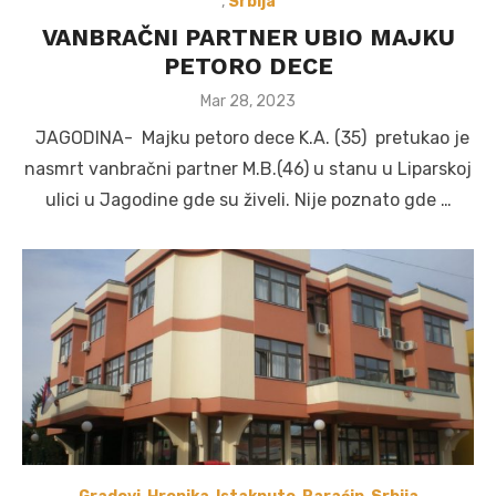
,
Srbija
VANBRAČNI PARTNER UBIO MAJKU
PETORO DECE
Posted
Mar 28, 2023
on
JAGODINA- Majku petoro dece K.A. (35) pretukao je
nasmrt vanbračni partner M.B.(46) u stanu u Liparskoj
ulici u Jagodine gde su živeli. Nije poznato gde …