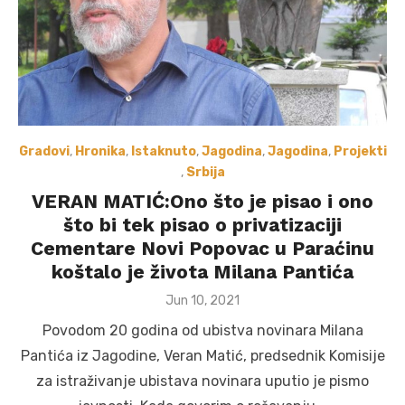
Gradovi
,
Hronika
,
Istaknuto
,
Jagodina
,
Jagodina
,
Projekti
,
Srbija
VERAN MATIĆ:Ono što je pisao i ono
što bi tek pisao o privatizaciji
Cementare Novi Popovac u Paraćinu
koštalo je života Milana Pantića
Posted
Jun 10, 2021
on
Povodom 20 godina od ubistva novinara Milana
Pantića iz Jagodine, Veran Matić, predsednik Komisije
za istraživanje ubistava novinara uputio je pismo