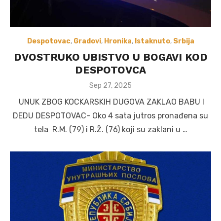
Despotovac
,
Gradovi
,
Hronika
,
Istaknuto
,
Srbija
DVOSTRUKO UBISTVO U BOGAVI KOD
DESPOTOVCA
Posted
Sep 27, 2025
on
UNUK ZBOG KOCKARSKIH DUGOVA ZAKLAO BABU I
DEDU DESPOTOVAC- Oko 4 sata jutros pronađena su
tela R.M. (79) i R.Ž. (76) koji su zaklani u …