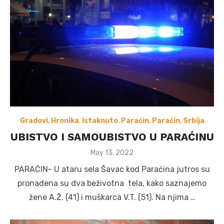
Gradovi
,
Hronika
,
Istaknuto
,
Paraćin
,
Paraćin
,
Srbija
UBISTVO I SAMOUBISTVO U PARAĆINU
Posted
May 13, 2022
on
PARAĆIN- U ataru sela Šavac kod Paraćina jutros su
pronađena su dva beživotna tela, kako saznajemo
žene A.Ž. (41) i muškarca V.T. (51). Na njima …