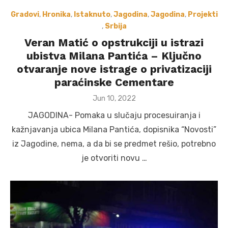
Gradovi
,
Hronika
,
Istaknuto
,
Jagodina
,
Jagodina
,
Projekti
,
Srbija
Veran Matić o opstrukciji u istrazi
ubistva Milana Pantića – Ključno
otvaranje nove istrage o privatizaciji
paraćinske Cementare
Posted
Jun 10, 2022
on
JAGODINA- Pomaka u slučaju procesuiranja i
kažnjavanja ubica Milana Pantića, dopisnika “Novosti”
iz Jagodine, nema, a da bi se predmet rešio, potrebno
je otvoriti novu …