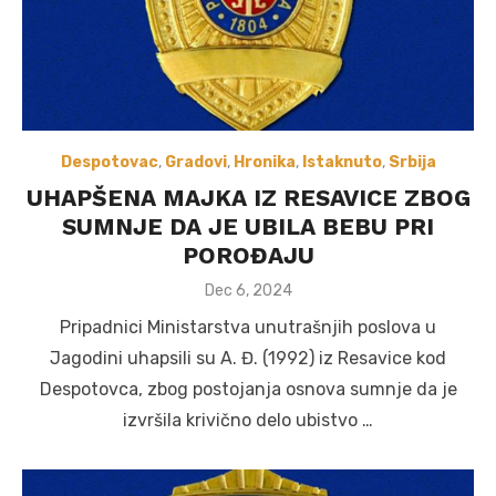
Despotovac
,
Gradovi
,
Hronika
,
Istaknuto
,
Srbija
UHAPŠENA MAJKA IZ RESAVICE ZBOG
SUMNJE DA JE UBILA BEBU PRI
POROĐAJU
Posted
Dec 6, 2024
on
Pripadnici Ministarstva unutrašnjih poslova u
Jagodini uhapsili su A. Đ. (1992) iz Resavice kod
Despotovca, zbog postojanja osnova sumnje da je
izvršila krivično delo ubistvo …