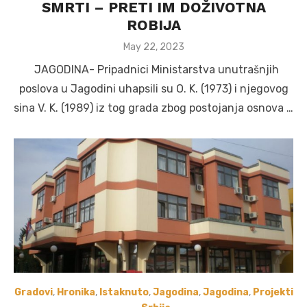
SMRTI – PRETI IM DOŽIVOTNA
ROBIJA
Posted
May 22, 2023
on
JAGODINA- Pripadnici Ministarstva unutrašnjih
poslova u Jagodini uhapsili su O. K. (1973) i njegovog
sina V. K. (1989) iz tog grada zbog postojanja osnova …
Gradovi
,
Hronika
,
Istaknuto
,
Jagodina
,
Jagodina
,
Projekti