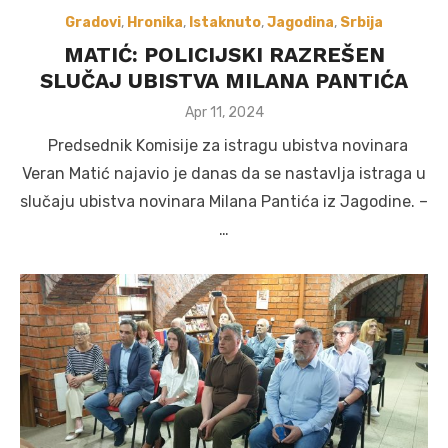
Gradovi
,
Hronika
,
Istaknuto
,
Jagodina
,
Srbija
MATIĆ: POLICIJSKI RAZREŠEN
SLUČAJ UBISTVA MILANA PANTIĆA
Posted
Apr 11, 2024
on
Predsednik Komisije za istragu ubistva novinara
Veran Matić najavio je danas da se nastavlja istraga u
slučaju ubistva novinara Milana Pantića iz Jagodine. –
…