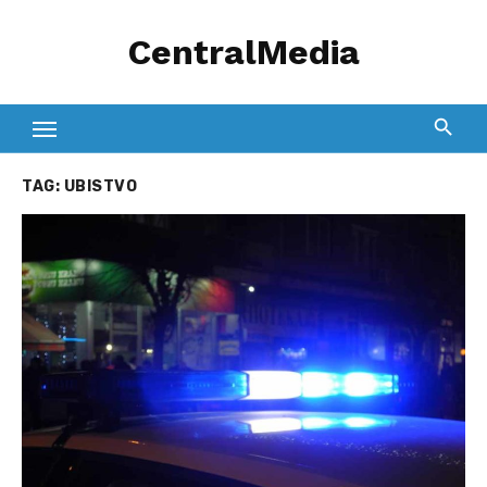
Skip
CentralMedia
to
content
TAG:
UBISTVO