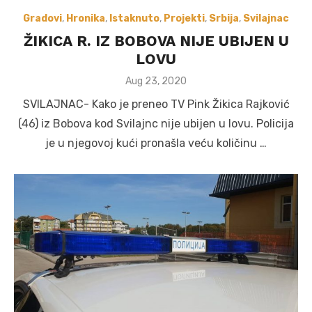
Gradovi
,
Hronika
,
Istaknuto
,
Projekti
,
Srbija
,
Svilajnac
ŽIKICA R. IZ BOBOVA NIJE UBIJEN U
LOVU
Posted
Aug 23, 2020
on
SVILAJNAC- Kako je preneo TV Pink Žikica Rajković
(46) iz Bobova kod Svilajnc nije ubijen u lovu. Policija
je u njegovoj kući pronašla veću količinu …