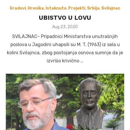
Gradovi
,
Hronika
,
Istaknuto
,
Projekti
,
Srbija
,
Svilajnac
UBISTVO U LOVU
Posted
Aug 23, 2020
on
SVILAJNAC- Pripadnici Ministarstva unutrašnjih
poslova u Jagodini uhapsili su M. T. (1963) iz sela u
kolini Svilajnca, zbog postojanja osnova sumnje da je
izvršio krivično …