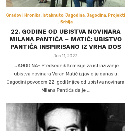
Gradovi
,
Hronika
,
Istaknuto
,
Jagodina
,
Jagodina
,
Projekti
,
Srbija
22. GODINE OD UBISTVA NOVINARA
MILANA PANTIĆA – MATIĆ: UBISTVO
PANTIĆA INSPIRISANO IZ VRHA DOS
Posted
Jun 11, 2023
on
JAGODINA- Predsednik Komisije za istraživanje
ubistva novinara Veran Matić izjavio je danas u
Jagodini povodom 22. godišnjice od ubistva novinara
Milana Pantića da je …