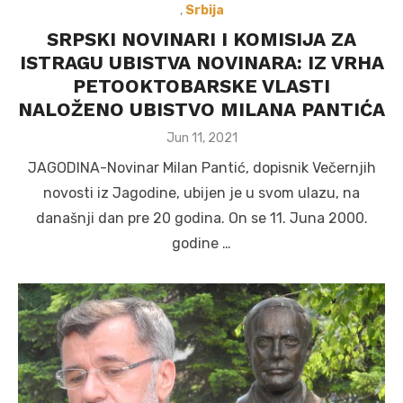
,
Srbija
SRPSKI NOVINARI I KOMISIJA ZA
ISTRAGU UBISTVA NOVINARA: IZ VRHA
PETOOKTOBARSKE VLASTI
NALOŽENO UBISTVO MILANA PANTIĆA
Posted
Jun 11, 2021
on
JAGODINA-Novinar Milan Pantić, dopisnik Večernjih
novosti iz Jagodine, ubijen je u svom ulazu, na
današnji dan pre 20 godina. On se 11. Juna 2000.
godine …