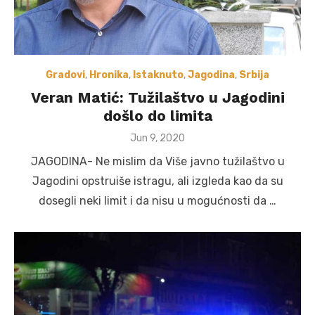
Gradovi
,
Hronika
,
Istaknuto
,
Jagodina
,
Srbija
Veran Matić: Tužilaštvo u Jagodini
došlo do limita
Posted
Jun 9, 2020
on
JAGODINA- Ne mislim da Više javno tužilaštvo u
Jagodini opstruiše istragu, ali izgleda kao da su
dosegli neki limit i da nisu u mogućnosti da …