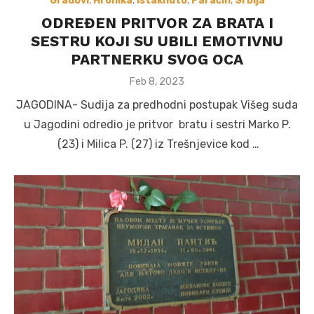
Gradovi
,
Hronika
,
Istaknuto
,
Paraćin
,
Srbija
ODREĐEN PRITVOR ZA BRATA I
SESTRU KOJI SU UBILI EMOTIVNU
PARTNERKU SVOG OCA
Posted
Feb 8, 2023
on
JAGODINA- Sudija za predhodni postupak Višeg suda
u Jagodini odredio je pritvor bratu i sestri Marko P.
(23) i Milica P. (27) iz Trešnjevice kod …