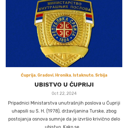
Ćuprija
,
Gradovi
,
Hronika
,
Istaknuto
,
Srbija
UBISTVO U ĆUPRIJI
Posted
Oct 22, 2024
on
Pripadnici Ministarstva unutrašnjih poslova u Ćupriji
uhapsili su S. H. (1978), državljanina Turske, zbog
postojanja osnova sumnje da je izvršio krivično delo
ubistvo. Kako se …