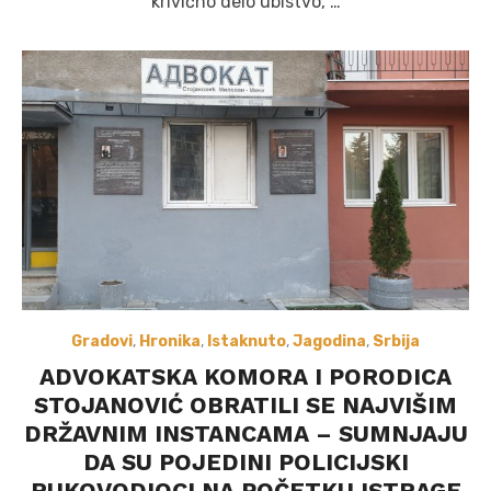
krivično delo ubistvo, …
Gradovi
,
Hronika
,
Istaknuto
,
Jagodina
,
Srbija
ADVOKATSKA KOMORA I PORODICA
STOJANOVIĆ OBRATILI SE NAJVIŠIM
DRŽAVNIM INSTANCAMA – SUMNJAJU
DA SU POJEDINI POLICIJSKI
RUKOVODIOCI NA POČETKU ISTRAGE