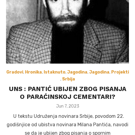
Gradovi
,
Hronika
,
Istaknuto
,
Jagodina
,
Jagodina
,
Projekti
,
Srbija
UNS : PANTIĆ UBIJEN ZBOG PISANJA
O PARAĆINSKOJ CEMENTARI?
Posted
Jun 7, 2023
on
U tekstu Udruženja novinara Srbije, povodom 22.
godišnjice od ubistva novinara Milana Pantića, navodi
se da je ubijen zbog pisanja o spornim