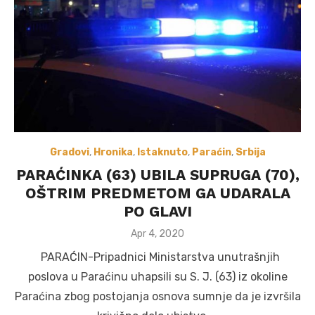
Gradovi
,
Hronika
,
Istaknuto
,
Paraćin
,
Srbija
PARAĆINKA (63) UBILA SUPRUGA (70),
OŠTRIM PREDMETOM GA UDARALA
PO GLAVI
Posted
Apr 4, 2020
on
PARAĆIN-Pripadnici Ministarstva unutrašnjih
poslova u Paraćinu uhapsili su S. J. (63) iz okoline
Paraćina zbog postojanja osnova sumnje da je izvršila