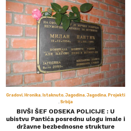
Gradovi
,
Hronika
,
Istaknuto
,
Jagodina
,
Jagodina
,
Projekti
,
Srbija
BIVŠI ŠEF ODSEKA POLICIJE : U
ubistvu Pantića posrednu ulogu imale i
državne bezbednosne strukture