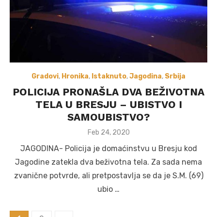
Gradovi
,
Hronika
,
Istaknuto
,
Jagodina
,
Srbija
POLICIJA PRONAŠLA DVA BEŽIVOTNA
TELA U BRESJU – UBISTVO I
SAMOUBISTVO?
Posted
Feb 24, 2020
on
JAGODINA- Policija je domaćinstvu u Bresju kod
Jagodine zatekla dva beživotna tela. Za sada nema
zvanične potvrde, ali pretpostavlja se da je S.M. (69)
ubio …