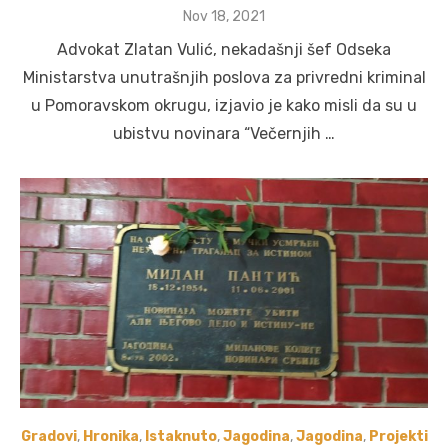
Posted
Nov 18, 2021
on
Advokat Zlatan Vulić, nekadašnji šef Odseka
Ministarstva unutrašnjih poslova za privredni kriminal
u Pomoravskom okrugu, izjavio je kako misli da su u
ubistvu novinara “Večernjih …
Gradovi
,
Hronika
,
Istaknuto
,
Jagodina
,
Jagodina
,
Projekti