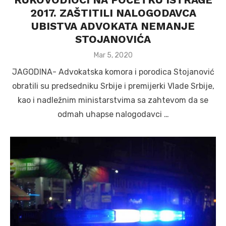
2017. ZAŠTITILI NALOGODAVCA
UBISTVA ADVOKATA NEMANJE
STOJANOVIĆA
Posted
Mar 5, 2020
on
JAGODINA- Advokatska komora i porodica Stojanović
obratili su predsedniku Srbije i premijerki Vlade Srbije,
kao i nadležnim ministarstvima sa zahtevom da se
odmah uhapse nalogodavci …