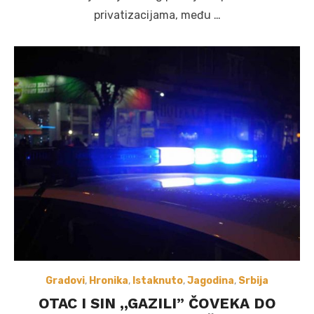
privatizacijama, među …
Gradovi
,
Hronika
,
Istaknuto
,
Jagodina
,
Srbija
OTAC I SIN ,,GAZILI” ČOVEKA DO