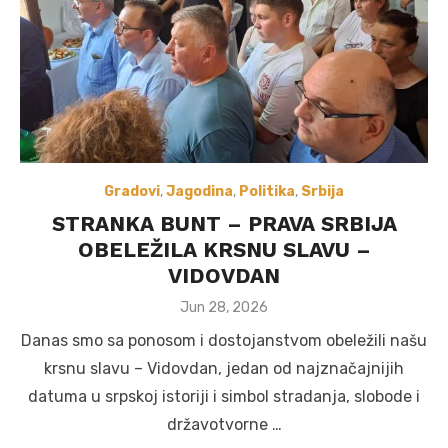
Gradovi
,
Jagodina
,
Politika
,
Srbija
STRANKA BUNT – PRAVA SRBIJA
OBELEŽILA KRSNU SLAVU –
VIDOVDAN
Posted
Jun 28, 2026
on
Danas smo sa ponosom i dostojanstvom obeležili našu
krsnu slavu – Vidovdan, jedan od najznačajnijih
datuma u srpskoj istoriji i simbol stradanja, slobode i
državotvorne …