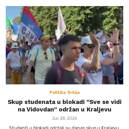
Politika
,
Srbija
Skup studenata u blokadi “Sve se vidi
na Vidovdan” održan u Kraljevu
Posted
Jun 28, 2026
on
Studenti u blokadi održali su danas skup u Kraljevu.