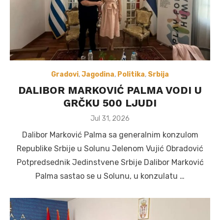
Gradovi
,
Jagodina
,
Politika
,
Srbija
DALIBOR MARKOVIĆ PALMA VODI U
GRČKU 500 LJUDI
Posted
Jul 31, 2026
on
Dalibor Marković Palma sa generalnim konzulom
Republike Srbije u Solunu Jelenom Vujić Obradović
Potpredsednik Jedinstvene Srbije Dalibor Marković
Palma sastao se u Solunu, u konzulatu …