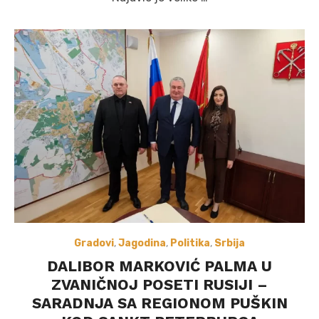
Gradovi
,
Jagodina
,
Politika
,
Srbija
DALIBOR MARKOVIĆ PALMA U
ZVANIČNOJ POSETI RUSIJI –
SARADNJA SA REGIONOM PUŠKIN