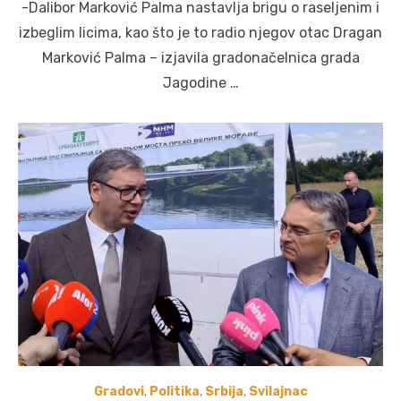
-Dalibor Marković Palma nastavlja brigu o raseljenim i
izbeglim licima, kao što je to radio njegov otac Dragan
Marković Palma – izjavila gradonačelnica grada
Jagodine …
Gradovi
,
Politika
,
Srbija
,
Svilajnac