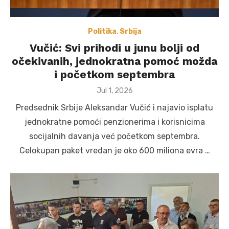
Politika
,
Srbija
Vučić: Svi prihodi u junu bolji od
očekivanih, jednokratna pomoć možda
i početkom septembra
Posted
Jul 1, 2026
on
Predsednik Srbije Aleksandar Vučić i najavio isplatu
jednokratne pomoći penzionerima i korisnicima
socijalnih davanja već početkom septembra.
Celokupan paket vredan je oko 600 miliona evra …