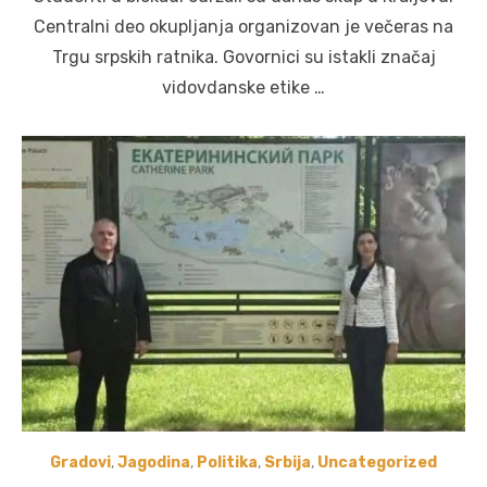
Centralni deo okupljanja organizovan je večeras na
Trgu srpskih ratnika. Govornici su istakli značaj
vidovdanske etike …
Gradovi
,
Jagodina
,
Politika
,
Srbija
,
Uncategorized