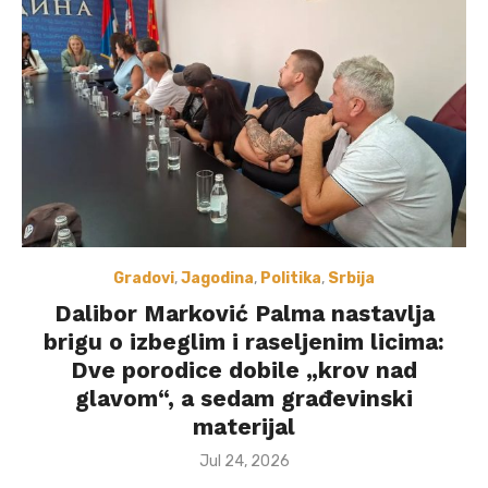
Gradovi
,
Jagodina
,
Politika
,
Srbija
Dalibor Marković Palma nastavlja
brigu o izbeglim i raseljenim licima:
Dve porodice dobile „krov nad
glavom“, a sedam građevinski
materijal
Posted
Jul 24, 2026
on