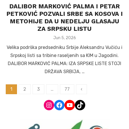
DALIBOR MARKOVIĆ PALMA I PETAR
PETKOVIĆ POZVALI SRBE SA KOSOVA I
METOHIJE DA U NEDELJU GLASAJU
ZA SRPSKU LISTU
Posted
Jun 5, 2026
on
Velika podrška predsedniku Srbije Aleksandru Vučiću i
Srpskoj listi sa tribine raseljenih sa KIM u Jagodini.
DALIBOR MARKOVIĆ PALMA: IZA SRPSKE LISTE STOJI
DRŽAVA SRBIJA, …
Posts
1
2
3
…
77
‹
navigation
Instagram
Facebook
YouTube
TikTok