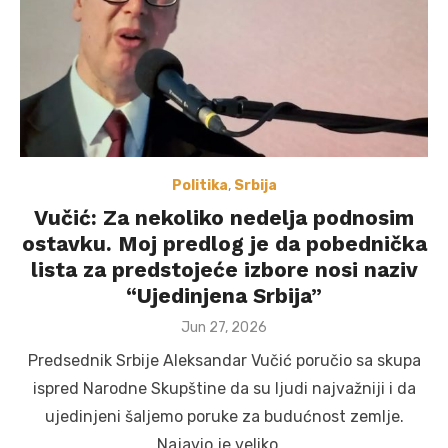
Politika
,
Srbija
Vučić: Za nekoliko nedelja podnosim
ostavku. Moj predlog je da pobednička
lista za predstojeće izbore nosi naziv
“Ujedinjena Srbija”
Posted
Jun 27, 2026
on
Predsednik Srbije Aleksandar Vučić poručio sa skupa
ispred Narodne Skupštine da su ljudi najvažniji i da
ujedinjeni šaljemo poruke za budućnost zemlje.
Najavio je veliko …