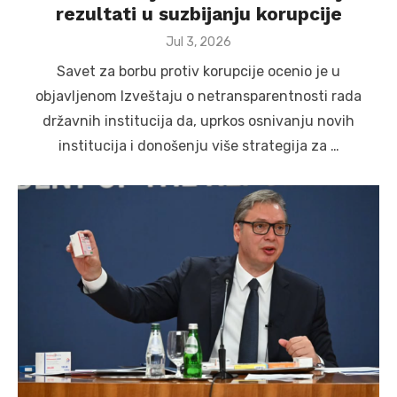
rezultati u suzbijanju korupcije
Posted
Jul 3, 2026
on
Savet za borbu protiv korupcije ocenio je u
objavljenom Izveštaju o netransparentnosti rada
državnih institucija da, uprkos osnivanju novih
institucija i donošenju više strategija za …