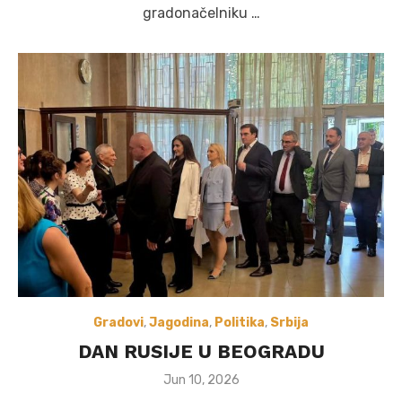
gradonačelniku …
Gradovi
,
Jagodina
,
Politika
,
Srbija
DAN RUSIJE U BEOGRADU
Posted
Jun 10, 2026
on