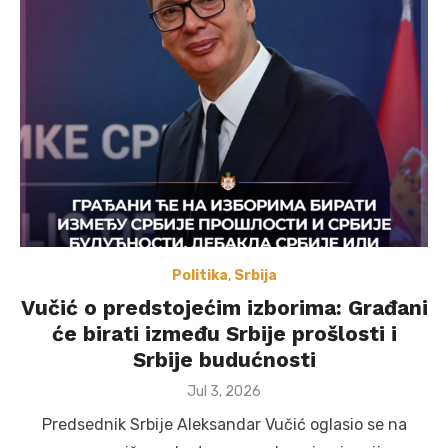
Politika
,
Srbija
Vučić o predstojećim izborima: Građani
će birati između Srbije prošlosti i
Srbije budućnosti
Posted
Jul 3, 2026
on
Predsednik Srbije Aleksandar Vučić oglasio se na