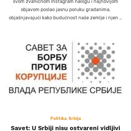
svom zvaničnom Instagram nalogu i najnovijom
objavom poslao jasnu poruku građanima,
objašnjavajući kako budućnost naše zemlje i njen …
Politika
,
Srbija
Savet: U Srbiji nisu ostvareni vidljivi