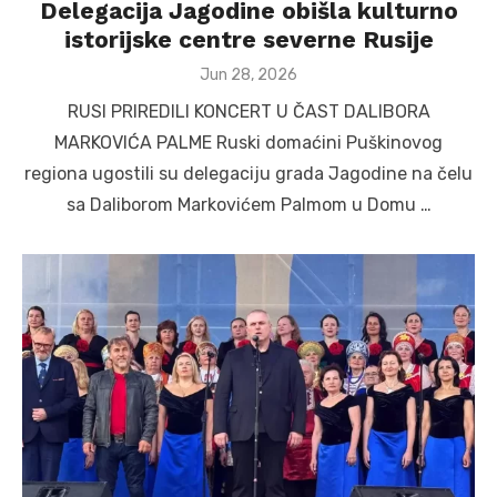
Delegacija Jagodine obišla kulturno
istorijske centre severne Rusije
Posted
Jun 28, 2026
on
RUSI PRIREDILI KONCERT U ČAST DALIBORA
MARKOVIĆA PALME Ruski domaćini Puškinovog
regiona ugostili su delegaciju grada Jagodine na čelu
sa Daliborom Markovićem Palmom u Domu …