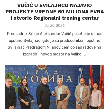
VUČIĆ U SVILAJNCU NAJAVIO
PROJEKTE VREDNE 60 MILIONA EVRA
i otvorio Regionalni trening centar
Posted
Jul 20, 2026
on
Predsednik Srbije Aleksandar Vučić posetio je danas
opštinu Svilajnac, gde je sa predsednikom opštine
Svilajnac Predragom Milanovićem obišao radove na
izgradnji novog mosta na Velikoj …