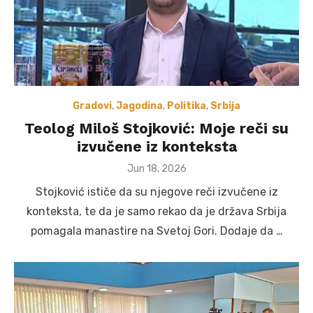
Gradovi
,
Jagodina
,
Politika
,
Srbija
Teolog Miloš Stojković: Moje reči su
izvučene iz konteksta
Posted
Jun 18, 2026
on
Stojković ističe da su njegove reči izvučene iz
konteksta, te da je samo rekao da je država Srbija
pomagala manastire na Svetoj Gori. Dodaje da …