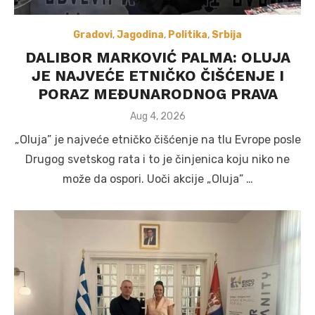
Gradovi
,
Jagodina
,
Politika
,
Srbija
DALIBOR MARKOVIĆ PALMA: OLUJA
JE NAJVEĆE ETNIČKO ČIŠĆENJE I
PORAZ MEĐUNARODNOG PRAVA
Posted
Aug 4, 2026
on
„Oluja” je najveće etničko čišćenje na tlu Evrope posle
Drugog svetskog rata i to je činjenica koju niko ne
može da ospori. Uoči akcije „Oluja” …