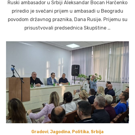
Ruski ambasador u Srbiji Aleksandar Bocan Harčenko
priredio je svečani prijem u ambasadi u Beogradu
povodom državnog praznika, Dana Rusije. Prijemu su
prisustvovali predsednica Skupštine …
Gradovi
,
Jagodina
,
Politika
,
Srbija