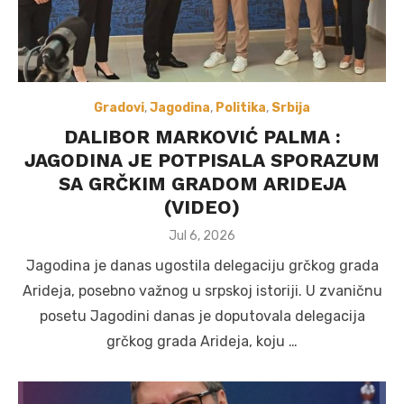
Gradovi
,
Jagodina
,
Politika
,
Srbija
DALIBOR MARKOVIĆ PALMA :
JAGODINA JE POTPISALA SPORAZUM
SA GRČKIM GRADOM ARIDEJA
(VIDEO)
Posted
Jul 6, 2026
on
Jagodina je danas ugostila delegaciju grčkog grada
Arideja, posebno važnog u srpskoj istoriji. U zvaničnu
posetu Jagodini danas je doputovala delegacija
grčkog grada Arideja, koju …