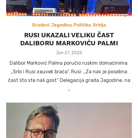
Gradovi
,
Jagodina
,
Politika
,
Srbija
RUSI UKAZALI VELIKU ČAST
DALIBORU MARKOVIĆU PALMI
Posted
Jun 27, 2026
on
Dalibor Marković Palma poručio ruskim domaćinima:
„Srbi i Rusi zauvek braća“. Rusi: „Za nas je posebna
čast što ste naš gost“ Delegacija grada Jagodine, na
…