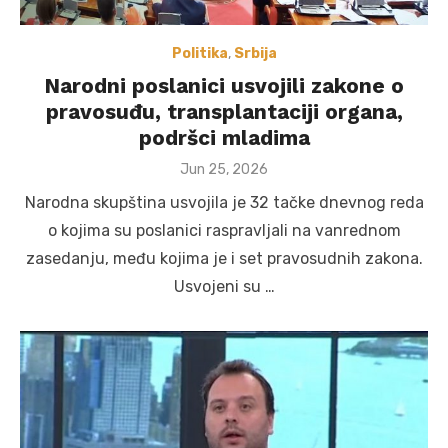
Politika
,
Srbija
Narodni poslanici usvojili zakone o
pravosuđu, transplantaciji organa,
podršci mladima
Posted
Jun 25, 2026
on
Narodna skupština usvojila je 32 tačke dnevnog reda
o kojima su poslanici raspravljali na vanrednom
zasedanju, među kojima je i set pravosudnih zakona.
Usvojeni su …