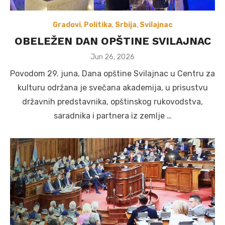
Gradovi
,
Politika
,
Srbija
,
Svilajnac
OBELEŽEN DAN OPŠTINE SVILAJNAC
Posted
Jun 26, 2026
on
Povodom 29. juna, Dana opštine Svilajnac u Centru za
kulturu održana je svečana akademija, u prisustvu
državnih predstavnika, opštinskog rukovodstva,
saradnika i partnera iz zemlje …