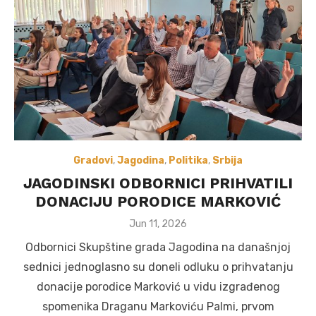
Gradovi
,
Jagodina
,
Politika
,
Srbija
JAGODINSKI ODBORNICI PRIHVATILI
DONACIJU PORODICE MARKOVIĆ
Posted
Jun 11, 2026
on
Odbornici Skupštine grada Jagodina na današnjoj
sednici jednoglasno su doneli odluku o prihvatanju
donacije porodice Marković u vidu izgrađenog
spomenika Draganu Markoviću Palmi, prvom