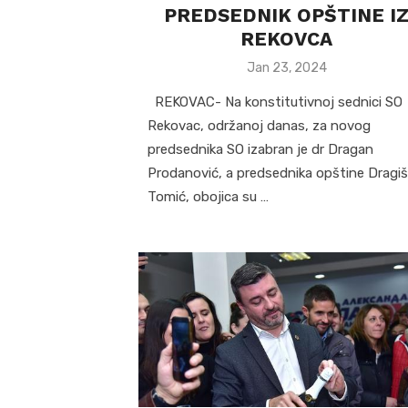
PREDSEDNIK OPŠTINE I
REKOVCA
Posted
Jan 23, 2024
on
REKOVAC- Na konstitutivnoj sednici SO
Rekovac, održanoj danas, za novog
predsednika SO izabran je dr Dragan
Prodanović, a predsednika opštine Dragi
Tomić, obojica su …