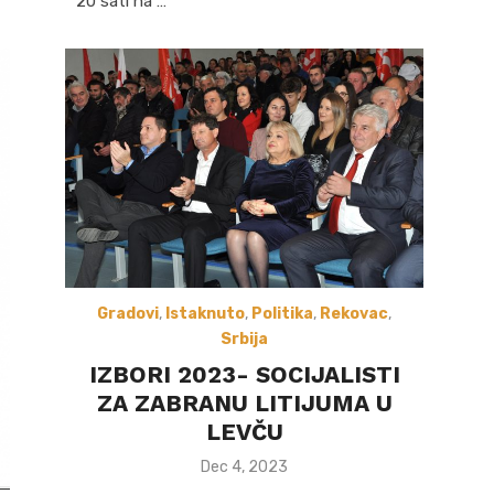
20 sati na …
Gradovi
,
Istaknuto
,
Politika
,
Rekovac
,
Srbija
IZBORI 2023- SOCIJALISTI
ZA ZABRANU LITIJUMA U
LEVČU
Posted
Dec 4, 2023
on