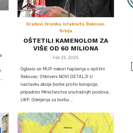
Gradovi
,
Hronika
,
Istaknuto
,
Rekovac
,
Srbija
OŠTETILI KAMENOLOM ZA
VIŠE OD 60 MILIONA
a
Posted
Feb 25, 2025
on
Oglasio se MUP nakon hapšenja u opštini
e
Rekovac: Otkriveni NOVI DETALJI U
 …
nastavku akcije borbe protiv korupcije,
pripadnici Ministarstva unutrašnjih poslova,
UKP, Odeljenja za borbu …