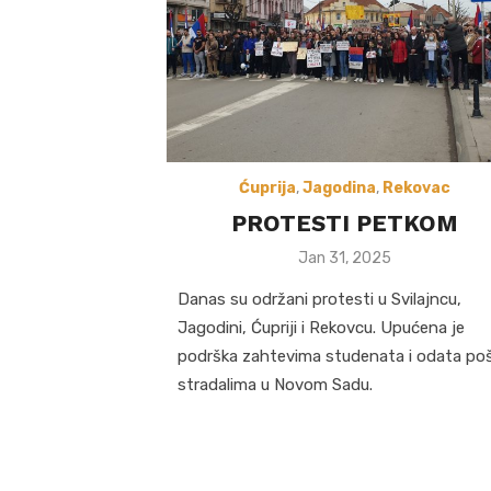
Ćuprija
,
Jagodina
,
Rekovac
PROTESTI PETKOM
Posted
Jan 31, 2025
on
Danas su održani protesti u Svilajncu,
Jagodini, Ćupriji i Rekovcu. Upućena je
podrška zahtevima studenata i odata po
stradalima u Novom Sadu.