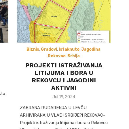
Biznis
,
Gradovi
,
Istaknuto
,
Jagodina
,
Rekovac
,
Srbija
PROJEKTI ISTRAŽIVANJA
LITIJUMA I BORA U
REKOVCU I JAGODINI
AKTIVNI
šta
Posted
Jul 19, 2024
on
ZABRANA RUDARENJA U LEVČU
ARHIVIRANA U VLADI SRBIJE?! REKOVAC-
Projekti istraživanja litijuma i bora u Rekovcu