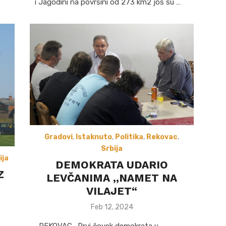
i Jagodini na površini od 273 km2 još su …
Gradovi
,
Istaknuto
,
Politika
,
Rekovac
,
Srbija
ija
DEMOKRATA UDARIO
Z
LEVČANIMA ,,NAMET NA
VILAJET“
Posted
Feb 12, 2024
on
REKOVAC- Prvi čovek demokrata u