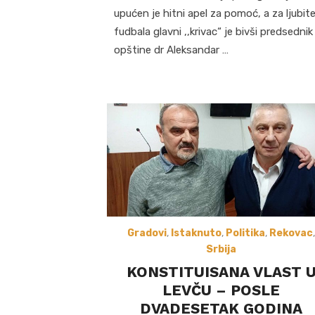
upućen je hitni apel za pomoć, a za ljubite
fudbala glavni ,,krivac“ je bivši predsednik
opštine dr Aleksandar …
Gradovi
,
Istaknuto
,
Politika
,
Rekovac
,
Srbija
KONSTITUISANA VLAST 
LEVČU – POSLE
DVADESETAK GODINA