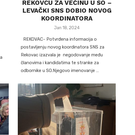
REKOVCU ZA VEĆINU U SO –
Z
LEVAČKI SNS DOBIO NOVOG
KOORDINATORA
Posted
Jan 18, 2024
on
REKOVAC- Potvrđena informacija o
postavljenju novog koordinatora SNS za
Rekovac izazvala je negodovanje među
ša
članovima i kandidatima te stranke za
odbornike u SO.Njegovo imenovanje …