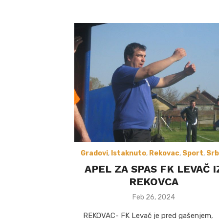
Gradovi
,
Istaknuto
,
Rekovac
,
Sport
,
Srb
APEL ZA SPAS FK LEVAČ I
REKOVCA
Posted
Feb 26, 2024
on
REKOVAC- FK Levač je pred gašenjem,