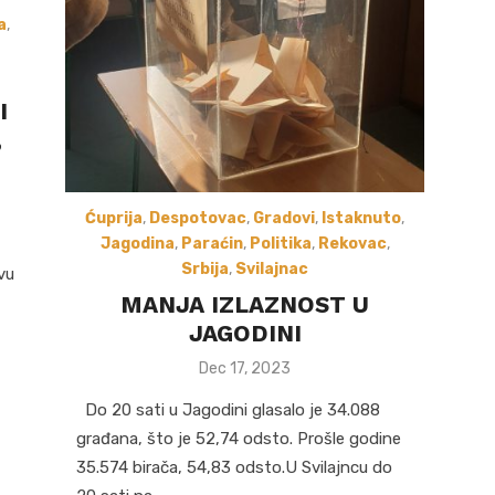
a
,
I
,
Ćuprija
,
Despotovac
,
Gradovi
,
Istaknuto
,
Jagodina
,
Paraćin
,
Politika
,
Rekovac
,
Srbija
,
Svilajnac
vu
MANJA IZLAZNOST U
JAGODINI
Posted
Dec 17, 2023
on
Do 20 sati u Jagodini glasalo je 34.088
građana, što je 52,74 odsto. Prošle godine
35.574 birača, 54,83 odsto.U Svilajncu do