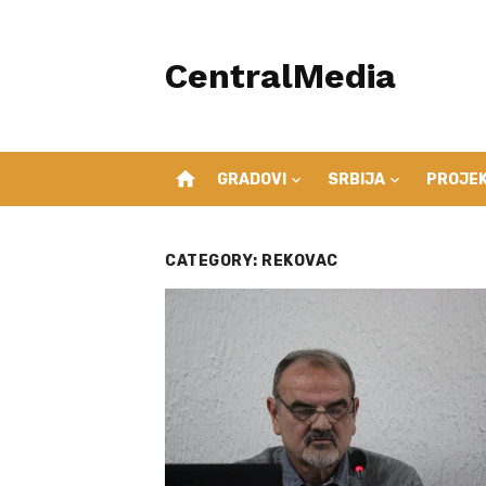
Skip
to
CentralMedia
content
home
GRADOVI
SRBIJA
PROJEK
CATEGORY:
REKOVAC