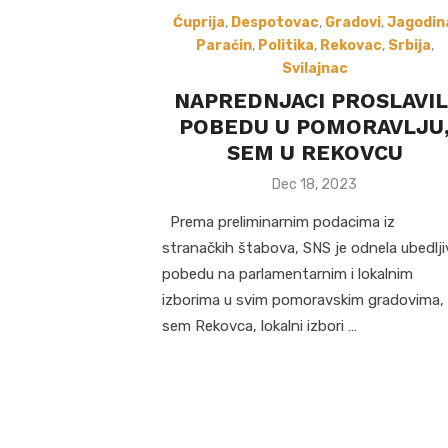
Ćuprija
,
Despotovac
,
Gradovi
,
Jagodin
Paraćin
,
Politika
,
Rekovac
,
Srbija
,
Svilajnac
NAPREDNJACI PROSLAVIL
POBEDU U POMORAVLJU
SEM U REKOVCU
Posted
Dec 18, 2023
on
Prema preliminarnim podacima iz
stranačkih štabova, SNS je odnela ubedlji
pobedu na parlamentarnim i lokalnim
izborima u svim pomoravskim gradovima,
sem Rekovca, lokalni izbori …