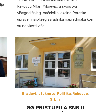
lje
Rekovcu Milan Milojević, u svojstvu
višegodišnjeg načelnika lokalne Poreske
uprave i najbližeg saradnika naprednjaka koji
su na vlasti više …
Gradovi
,
Istaknuto
,
Politika
,
Rekovac
,
U
Srbija
GG PRISTUPILA SNS U