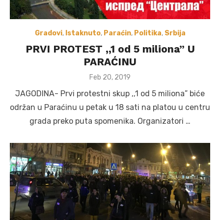
Gradovi
,
Istaknuto
,
Paraćin
,
Politika
,
Srbija
PRVI PROTEST ,,1 od 5 miliona” U
PARAĆINU
Posted
Feb 20, 2019
on
JAGODINA- Prvi protestni skup ,,1 od 5 miliona” biće
održan u Paraćinu u petak u 18 sati na platou u centru
grada preko puta spomenika. Organizatori …