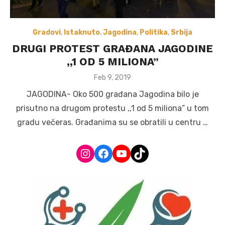
Gradovi
,
Istaknuto
,
Jagodina
,
Politika
,
Srbija
DRUGI PROTEST GRAĐANA JAGODINE
,,1 OD 5 MILIONA”
Posted
Feb 9, 2019
on
JAGODINA- Oko 500 građana Jagodina bilo je
prisutno na drugom protestu ,,1 od 5 miliona” u tom
gradu večeras. Građanima su se obratili u centru …
Instagram
Facebook
YouTube
TikTok