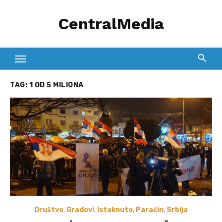
Skip
CentralMedia
to
content
TAG:
1 OD 5 MILIONA
Društvo
,
Gradovi
,
Istaknuto
,
Paraćin
,
Srbija