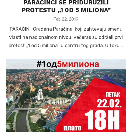
PARAĆINCI SE PRIDURUŽILI
PROTESTU ,,1 0D 5 MILIONA”
Posted
Feb 22, 2019
on
PARAĆIN- Građana Paraćina, koji zahtevaju smenu
vlasti na nacionalnom nivou, večeras su održali prvi
protest ,,1 od 5 miliona” u centru tog grada. U toku …