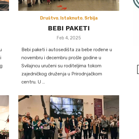
Društvo
,
Istaknuto
,
Srbija
BEBI PAKETI
Posted
Feb 4, 2025
on
u
Bebi paketi i autosedišta za bebe rođene u
i
novembru i decembru prošle godine u
og
Svilajncu uručeni su roditeljima tokom
zajedničkog druženja u Prirodnjačkom
centru. U …