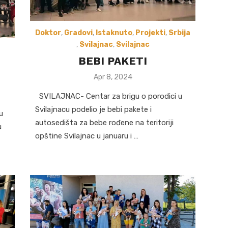
Doktor
,
Gradovi
,
Istaknuto
,
Projekti
,
Srbija
,
Svilajnac
,
Svilajnac
BEBI PAKETI
Posted
Apr 8, 2024
on
SVILAJNAC- Centar za brigu o porodici u
Svilajnacu podelio je bebi pakete i
u
autosedišta za bebe rođene na teritoriji
u
opštine Svilajnac u januaru i …