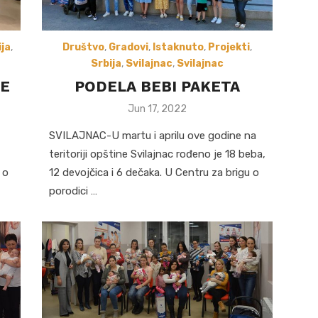
ija
,
Društvo
,
Gradovi
,
Istaknuto
,
Projekti
,
Srbija
,
Svilajnac
,
Svilajnac
ĐE
PODELA BEBI PAKETA
Posted
Jun 17, 2022
on
SVILAJNAC-U martu i aprilu ove godine na
teritoriji opštine Svilajnac rođeno je 18 beba,
 o
12 devojčica i 6 dečaka. U Centru za brigu o
porodici …