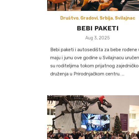
Društvo
,
Gradovi
,
Srbija
,
Svilajnac
BEBI PAKETI
Posted
Aug 3, 2025
on
Bebi paketi i autosedišta za bebe rođene 
maju i junu ove godine u Svilajnacu uručen
su roditeljima tokom prijatnog zajedničk
druženja u Prirodnjačkom centru. …