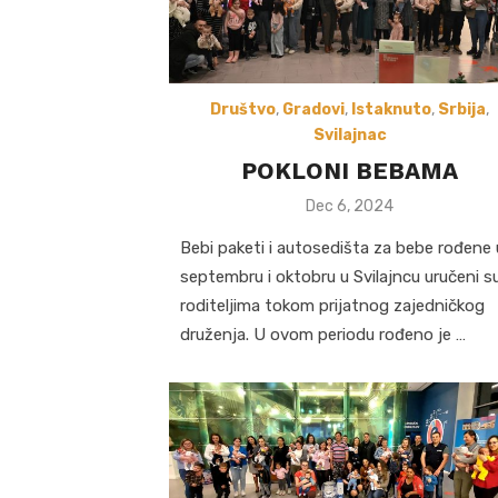
Društvo
,
Gradovi
,
Istaknuto
,
Srbija
,
Svilajnac
POKLONI BEBAMA
Posted
Dec 6, 2024
on
Bebi paketi i autosedišta za bebe rođene 
septembru i oktobru u Svilajncu uručeni s
roditeljima tokom prijatnog zajedničkog
druženja. U ovom periodu rođeno je …