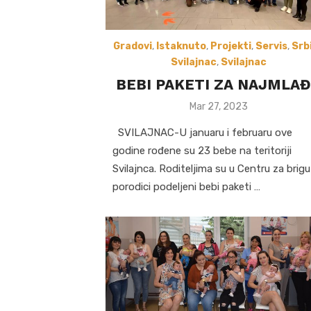
Gradovi
,
Istaknuto
,
Projekti
,
Servis
,
Srb
Svilajnac
,
Svilajnac
BEBI PAKETI ZA NAJMLA
Posted
Mar 27, 2023
on
SVILAJNAC-U januaru i februaru ove
godine rođene su 23 bebe na teritoriji
Svilajnca. Roditeljima su u Centru za brigu
porodici podeljeni bebi paketi …