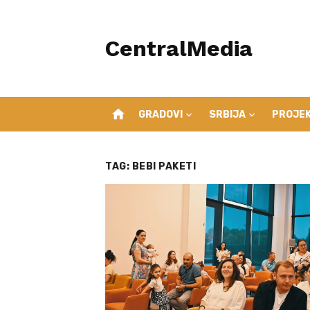
Skip
to
CentralMedia
content
home
GRADOVI
SRBIJA
PROJEK
TAG:
BEBI PAKETI