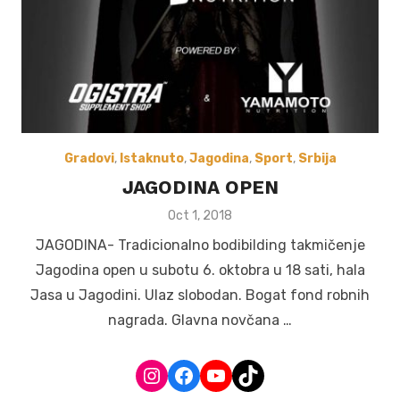
Gradovi
,
Istaknuto
,
Jagodina
,
Sport
,
Srbija
JAGODINA OPEN
Posted
Oct 1, 2018
on
JAGODINA- Tradicionalno bodibilding takmičenje
Jagodina open u subotu 6. oktobra u 18 sati, hala
Jasa u Jagodini. Ulaz slobodan. Bogat fond robnih
nagrada. Glavna novčana …
Instagram
Facebook
YouTube
TikTok