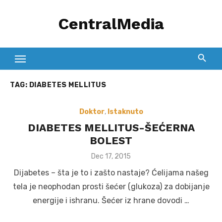
Skip
CentralMedia
to
content
TAG:
DIABETES MELLITUS
Doktor
,
Istaknuto
DIABETES MELLITUS-ŠEĆERNA
BOLEST
Posted
Dec 17, 2015
on
Dijabetes – šta je to i zašto nastaje? Ćelijama našeg
tela je neophodan prosti šećer (glukoza) za dobijanje
energije i ishranu. Šećer iz hrane dovodi …