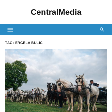
Skip
CentralMedia
to
content
TAG:
ERGELA BULIC