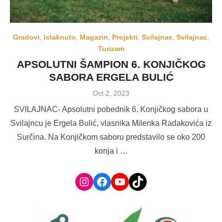
Gradovi
,
Istaknuto
,
Magazin
,
Projekti
,
Svilajnac
,
Svilajnac
,
Turizam
APSOLUTNI ŠAMPION 6. KONJIČKOG
SABORA ERGELA BULIĆ
Posted
Oct 2, 2023
on
SVILAJNAC- Apsolutni pobednik 6. Konjičkog sabora u
Svilajncu je Ergela Bulić, vlasnika Milenka Radakovića iz
Surčina. Na Konjičkom saboru predstavilo se oko 200
konja i …
Instagram
Facebook
YouTube
TikTok