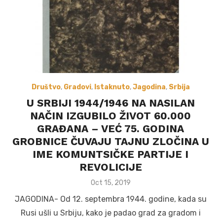
Društvo
,
Gradovi
,
Istaknuto
,
Jagodina
,
Srbija
U SRBIJI 1944/1946 NA NASILAN
NAČIN IZGUBILO ŽIVOT 60.000
GRAĐANA – VEĆ 75. GODINA
GROBNICE ČUVAJU TAJNU ZLOČINA U
IME KOMUNTSIČKE PARTIJE I
REVOLICIJE
Posted
Oct 15, 2019
on
JAGODINA- Od 12. septembra 1944. godine, kada su
Rusi ušli u Srbiju, kako je padao grad za gradom i