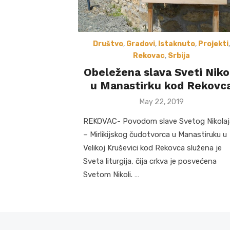
Društvo
,
Gradovi
,
Istaknuto
,
Projekti
,
Rekovac
,
Srbija
Obeležena slava Sveti Niko
u Manastirku kod Rekovc
Posted
May 22, 2019
on
REKOVAC- Povodom slave Svetog Nikolaj
– Mirlikijskog čudotvorca u Manastiruku u
Velikoj Kruševici kod Rekovca služena je
Sveta liturgija, čija crkva je posvećena
Svetom Nikoli. …