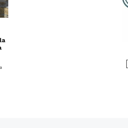
la
a
a