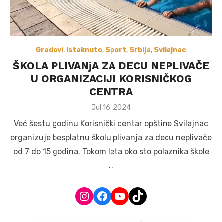
Gradovi
,
Istaknuto
,
Sport
,
Srbija
,
Svilajnac
ŠKOLA PLIVANjA ZA DECU NEPLIVAČE
U ORGANIZACIJI KORISNIČKOG
CENTRA
Posted
Jul 16, 2024
on
Već šestu godinu Korisnički centar opštine Svilajnac
organizuje besplatnu školu plivanja za decu neplivače
od 7 do 15 godina. Tokom leta oko sto polaznika škole
…
Instagram
Facebook
YouTube
TikTok