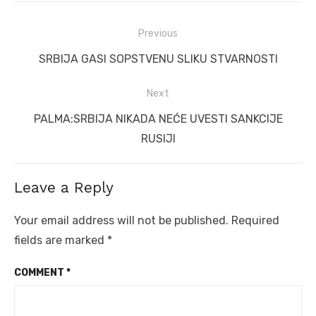
Post
Previous
navigation
Previous
SRBIJA GASI SOPSTVENU SLIKU STVARNOSTI
post:
Next
Next
PALMA:SRBIJA NIKADA NEĆE UVESTI SANKCIJE
post:
RUSIJI
Leave a Reply
Your email address will not be published.
Required
fields are marked
*
COMMENT
*