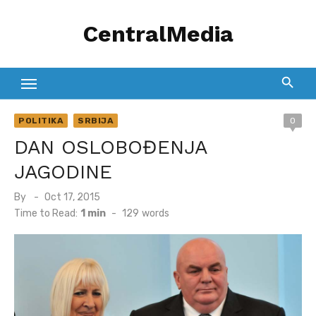
Skip
CentralMedia
to
content
POLITIKA
SRBIJA
0
DAN OSLOBOĐENJA
JAGODINE
Posted
By
Oct 17, 2015
on
Time to Read:
1 min
-
129
words