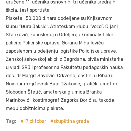
uručene 11. učenika osnovnih, tri učenika srednjih
škola, šest sportista.
Plaketa i 50.000 dinara dodeljene su Književnom
klubu “Đura Jakšić”, Atleteskom klubu “Vožd”, Dijani
Stanković, zaposlenoj u Odeljenju kriminalističke
policije Policijske uprave, Goranu Mihajloviću
zaposlenom u odeljenju logistike Policijske uprave,
Ženskoj šahovskoj ekipi iz Bagrdana, bivša ministarka
u vladi SRJ i profesor na Fakultetu pedagoških nauka
doc. dr Margit Savović, Crkvenoj opštini u Ribaru.
Novinar i književnik Bajo Džaković, grafički umetnik
Slobodan Štetić, amaterska glumica Branka
Marinković i kostimograf Zagorka Đorić su takođe
među dobitnicima plakete.
Tag:
17 oktobar
skupština grada