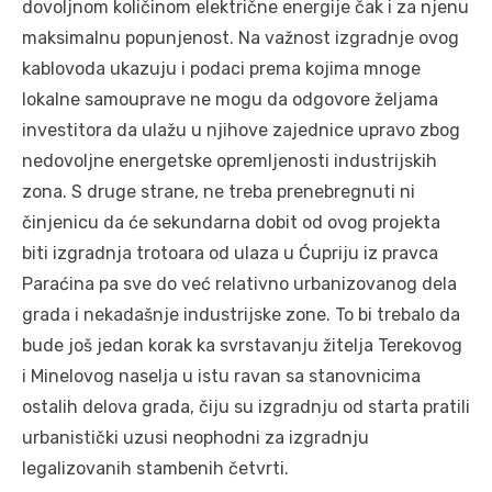
dovoljnom količinom električne energije čak i za njenu
maksimalnu popunjenost. Na važnost izgradnje ovog
kablovoda ukazuju i podaci prema kojima mnoge
lokalne samouprave ne mogu da odgovore željama
investitora da ulažu u njihove zajednice upravo zbog
nedovoljne energetske opremljenosti industrijskih
zona. S druge strane, ne treba prenebregnuti ni
činjenicu da će sekundarna dobit od ovog projekta
biti izgradnja trotoara od ulaza u Ćupriju iz pravca
Paraćina pa sve do već relativno urbanizovanog dela
grada i nekadašnje industrijske zone. To bi trebalo da
bude još jedan korak ka svrstavanju žitelja Terekovog
i Minelovog naselja u istu ravan sa stanovnicima
ostalih delova grada, čiju su izgradnju od starta pratili
urbanistički uzusi neophodni za izgradnju
legalizovanih stambenih četvrti.