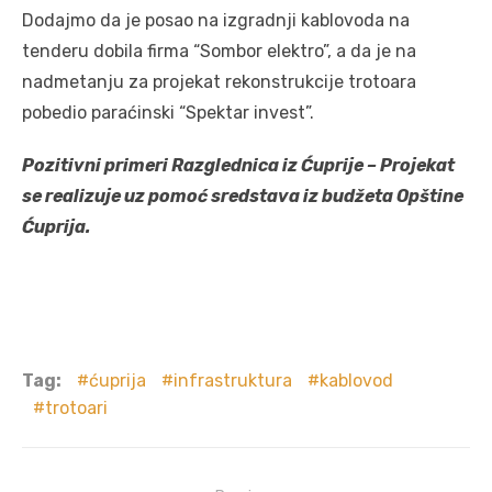
Dodajmo da je posao na izgradnji kablovoda na
tenderu dobila firma “Sombor elektro”, a da je na
nadmetanju za projekat rekonstrukcije trotoara
pobedio paraćinski “Spektar invest”.
Pozitivni primeri Razglednica iz
Ćuprije
– Projekat
se realizuje uz pomoć sredstava iz budžeta Opštine
Ćuprija.
Tag:
ćuprija
infrastruktura
kablovod
trotoari