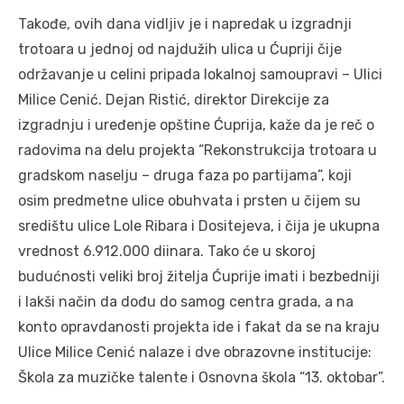
Takođe, ovih dana vidljiv je i napredak u izgradnji
trotoara u jednoj od najdužih ulica u Ćupriji čije
održavanje u celini pripada lokalnoj samoupravi – Ulici
Milice Cenić. Dejan Ristić, direktor Direkcije za
izgradnju i uređenje opštine Ćuprija, kaže da je reč o
radovima na delu projekta “Rekonstrukcija trotoara u
gradskom naselju – druga faza po partijama”, koji
osim predmetne ulice obuhvata i prsten u čijem su
središtu ulice Lole Ribara i Dositejeva, i čija je ukupna
vrednost 6.912.000 diinara. Tako će u skoroj
budućnosti veliki broj žitelja Ćuprije imati i bezbedniji
i lakši način da dođu do samog centra grada, a na
konto opravdanosti projekta ide i fakat da se na kraju
Ulice Milice Cenić nalaze i dve obrazovne institucije:
Škola za muzičke talente i Osnovna škola “13. oktobar”.