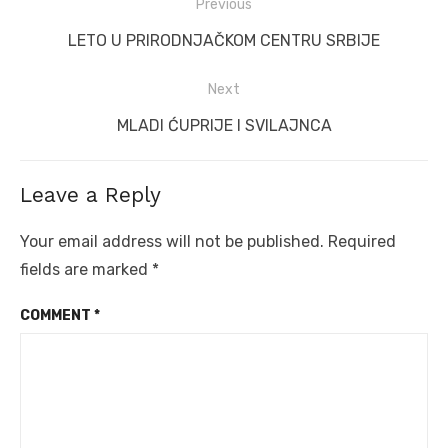
Post
Previous
navigation
Previous
LETO U PRIRODNJAČKOM CENTRU SRBIJE
post:
Next
Next
MLADI ĆUPRIJE I SVILAJNCA
post:
Leave a Reply
Your email address will not be published.
Required
fields are marked
*
COMMENT
*