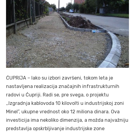
ĆUPRIJA – Iako su izbori završeni, tokom leta je
nastavljena realizacija značajnih infrastrukturnih
radovi u Ćupriji. Radi se, pre svega, o projektu
,,Izgradnja kablovoda 10 kilovolti u industrijskoj zoni
Minel”, ukupne vrednost oko 12 miliona dinara. Ova
investicija ima nekoliko dimenzija, a možda najvažniju
predstavlja opskrbljivanje industrijske zone