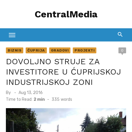
Skip
CentralMedia
to
content
BIZNIS
ĆUPRIJA
GRADOVI
PROJEKTI
0
DOVOLJNO STRUJE ZA
INVESTITORE U ĆUPRIJSKOJ
INDUSTRIJSKOJ ZONI
Posted
By
Aug 13, 2016
on
Time to Read:
2 min
-
335
words