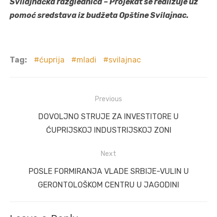
Svilajnačka razglednica – Projekat se realizuje uz
pomoć sredstava iz budžeta Opštine Svilajnac.
Tag:
ćuprija
mladi
svilajnac
Post
Previous
navigation
Previous
DOVOLJNO STRUJE ZA INVESTITORE U
post:
ĆUPRIJSKOJ INDUSTRIJSKOJ ZONI
Next
Next
POSLE FORMIRANJA VLADE SRBIJE-VULIN U
post:
GERONTOLOŠKOM CENTRU U JAGODINI