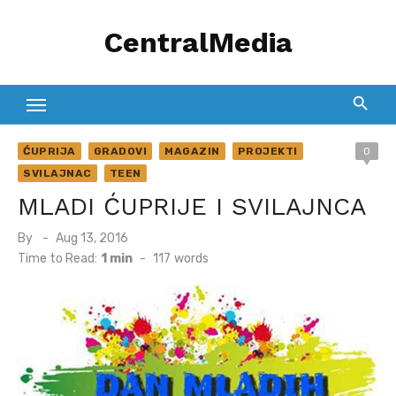
Skip
CentralMedia
to
content
ĆUPRIJA
GRADOVI
MAGAZIN
PROJEKTI
0
SVILAJNAC
TEEN
MLADI ĆUPRIJE I SVILAJNCA
Posted
By
Aug 13, 2016
on
Time to Read:
1 min
-
117
words