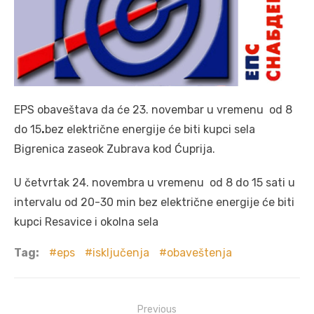
EPS obaveštava da će 23. novembar u vremenu od 8
do 15
.
bez električne energije će biti kupci sela
Bigrenica zaseok Zubrava kod Ćuprija.
U četvrtak 24. novembra u vremenu od 8 do 15 sati u
intervalu od 20-30 min bez električne energije će biti
kupci Resavice i okolna sela
Tag:
eps
isključenja
obaveštenja
Post
Previous