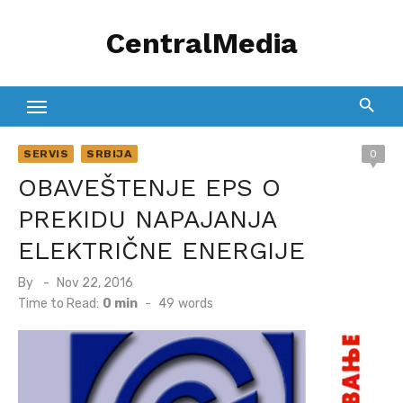
Skip
CentralMedia
to
content
SERVIS
SRBIJA
0
OBAVEŠTENJE EPS O
PREKIDU NAPAJANJA
ELEKTRIČNE ENERGIJE
Posted
By
Nov 22, 2016
on
Time to Read:
0 min
-
49
words