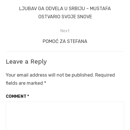
navigation
Previous
LJUBAV GA ODVELA U SRBIJU – MUSTAFA
post:
OSTVARIO SVOJE SNOVE
Next
Next
POMOĆ ZA STEFANA
post:
Leave a Reply
Your email address will not be published.
Required
fields are marked
*
COMMENT
*