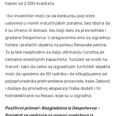
halom od 2.000 kvadrata.
-Svi investitori moći će da konkurišu pod istim
uslovima u novim industrijskim zonama, bez obzira da
li su stranci ili domaći. Idu bolji dani za provrednike i
građane Despotovca. U pregovorima smo za izgradnju
hotela i pratećih objekta na potesu Resavske pećine.
To je bilo neophodno za dalju afirmaciju turizma,jer
nemamo smeštajnih kapaciteta. Turizam se svodi na
tranzit, tako da ćemo sa izgradnjom turitičkih objekta
moći da uposlimo do 50 radnika i da otkupljujemo od
poljoprivrednika prehrambene proizvode, kaže Jaković
i dodaje da privrednoj ekspanziji treba dodati i tri
hidroelektrane na Resavi, koje su u izgradnji.
Pozitivni primeri-Razglednica iz Despotovca –
Projekat se realizuje uz pomoć sredstava iz