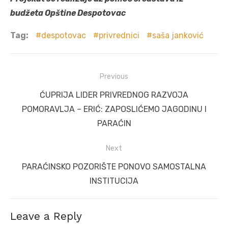
budžeta Opštine Despotovac
Tag:
despotovac
privrednici
saša janković
Post
Previous
navigation
Previous
ĆUPRIJA LIDER PRIVREDNOG RAZVOJA
post:
POMORAVLJA – ERIĆ: ZAPOSLIĆEMO JAGODINU I
PARAĆIN
Next
Next
PARAĆINSKO POZORIŠTE PONOVO SAMOSTALNA
post:
INSTITUCIJA
Leave a Reply