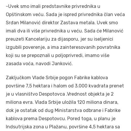
-Uvek smo imali predstavnike privrednika u
Opštinskom veću. Sada je ispred privrednika član veća
Srđan Milanović direktor Zastava metala. Uvek smo
imali dva ili više privrednika u veću. Sada će Milanović
preuzeti Kancelariju za dijasporu, jer su iseljenici
izgubili poverenje, a ima zainteresovanih povratnika
koji su se prepoznali u poljoprivredi, imamo više
zasada voća, navodi Janković.
Zaključkom Vlade Srbije pogon Fabrike kablova
površine 7,5 hektara i halom od 3.000 kvadrata prenet
je u vlasništvo Despotovca .Vrednost objekta je 2
miliona evra. Vlada Srbije uložila 120 miliona dinara,
dok je ostatak od dug Ministarstva odbrane i Fabrike
kablova prema Despotovcu. Pored toga, u planu je
Indsutrijska zona u Plažanu, površine 4,5 hektara sa