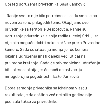
Opšteg udruženja privrednika Saša Janković.
-Ranije sve to nije bilo potrebno, ali sada smo se po
novom zakonu prilagodili tome. Okupljamo sve
privednike sa teritorije Despotovca. Ranije su
udruženja privrednika slabije radila u celoj Srbiji, jer
nije bilo moguće dobiti neke olakšice preko Privredne
komore. Sada se situacija menja jer će komora i
lokalna udruženja imati daleko veći uticaj na
privredna kretanja. Sada će privrednicima udruženja
biti interesantnija jer će moći da ostvaruju
mnogobrojne pogodnosti, kaže Janković
Dobra saradnja privednika sa lokalnom vlašću
rezultirala je da opština već nekoliko godina nije
podizala takse za privrednike.