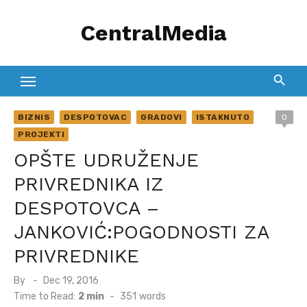
Skip
CentralMedia
to
content
BIZNIS
DESPOTOVAC
GRADOVI
ISTAKNUTO
0
PROJEKTI
OPŠTE UDRUŽENJE
PRIVREDNIKA IZ
DESPOTOVCA –
JANKOVIĆ:POGODNOSTI ZA
PRIVREDNIKE
Posted
By
Dec 19, 2016
on
Time to Read:
2 min
-
351
words