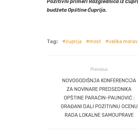
Pozitivni primeri Razglednica iz
Ćupri
budžeta Opštine Ćuprija.
Tag:
ćuprija
most
velika mora
Post
Previous
navigation
Previous
NOVOGODIŠNJA KONFERENCIJA
post:
ZA NOVINARE PREDSEDNIKA
OPŠTINE PARAĆIN-PAUNOVIĆ :
GRAĐANI DALI POZITIVNU OCENU
RADA LOKALNE SAMOUPRAVE