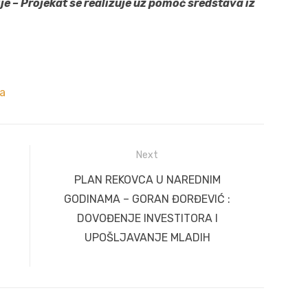
je
– Projekat se realizuje uz pomoć sredstava iz
va
Next
Next
PLAN REKOVCA U NAREDNIM
post:
GODINAMA – GORAN ĐORĐEVIĆ :
DOVOĐENJE INVESTITORA I
UPOŠLJAVANJE MLADIH