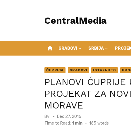
Skip
to
CentralMedia
content
home
GRADOVI
SRBIJA
PROJEK
ĆUPRIJA
GRADOVI
ISTAKNUTO
PRO
PLANOVI ĆUPRIJE 
PROJEKAT ZA NOV
MORAVE
Posted
By
Dec 27, 2016
on
Time to Read:
1 min
-
165
words