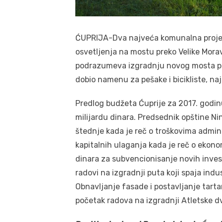
ĆUPRIJA-Dva najveća komunalna projekt
osvetljenja na mostu preko Velike Morav
podrazumeva izgradnju novog mosta prek
dobio namenu za pešake i bicikliste, na
Predlog budžeta Ćuprije za 2017. godinu
milijardu dinara. Predsednik opštine Ni
štednje kada je reč o troškovima adminis
kapitalnih ulaganja kada je reč o ekon
dinara za subvencionisanje novih inves
radovi na izgradnji puta koji spaja indu
Obnavljanje fasade i postavljanje tarta
početak radova na izgradnji Atletske d