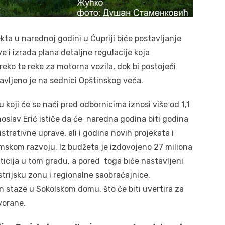
a u narednoj godini u Ćupriji biće postavljanje
e i izrada plana detaljne regulacije koja
o te reke za motorna vozila, dok bi postojeći
javljeno je na sednici Opštinskog veća.
 koji će se naći pred odbornicima iznosi više od 1,1
noslav Erić ističe da će naredna godina biti godina
trativne uprave, ali i godina novih projekata i
omskom razvoju. Iz budžeta je izdovojeno 27 miliona
ticija u tom gradu, a pored toga biće nastavljeni
strijsku zonu i regionalne saobraćajnice.
n staze u Sokolskom domu, što će biti uvertira za
vorane.