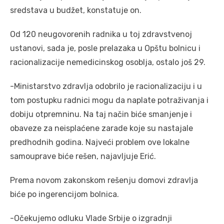
sredstava u budžet, konstatuje on.
Od 120 neugovorenih radnika u toj zdravstvenoj
ustanovi, sada je, posle prelazaka u Opštu bolnicu i
racionalizacije nemedicinskog osoblja, ostalo još 29.
-Ministarstvo zdravlja odobrilo je racionalizaciju i u
tom postupku radnici mogu da naplate potraživanja i
dobiju otpremninu. Na taj način biće smanjenje i
obaveze za neisplaćene zarade koje su nastajale
predhodnih godina. Najveći problem ove lokalne
samouprave biće rešen, najavljuje Erić.
Prema novom zakonskom rešenju domovi zdravlja
biće po ingerencijom bolnica.
-Očekujemo odluku Vlade Srbije o izgradnji