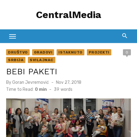
Skip
CentralMedia
to
content
DRUŠTVO
GRADOVI
ISTAKNUTO
PROJEKTI
0
SRBIJA
SVILAJNAC
BEBI PAKETI
Posted
By
Goran Jevremović
Nov 27, 2018
on
Time to Read:
0 min
-
39
words