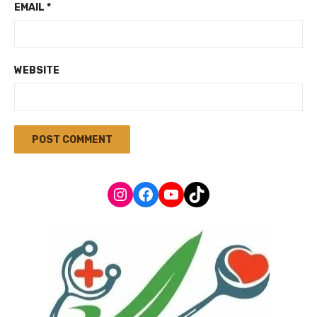
EMAIL
*
WEBSITE
Instagram
Facebook
YouTube
TikTok