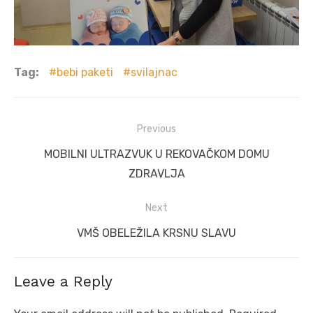
Tag:
bebi paketi
svilajnac
Post
Previous
navigation
Previous
MOBILNI ULTRAZVUK U REKOVAČKOM DOMU
post:
ZDRAVLJA
Next
Next
VMŠ OBELEŽILA KRSNU SLAVU
post:
Leave a Reply