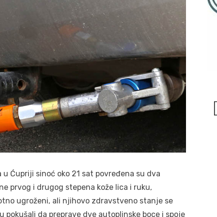
 u Ćupriji sinoć oko 21 sat povređena su dva
ne prvog i drugog stepena kože lica i ruku,
votno ugroženi, ali njihovo zdravstveno stanje se
u pokušali da preprave dve autoplinske boce i spoje