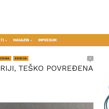
TI
MAGAZIN
IMPRESUM
ODINA
SRBIJA
0
RIJI, TEŠKO POVREĐENA