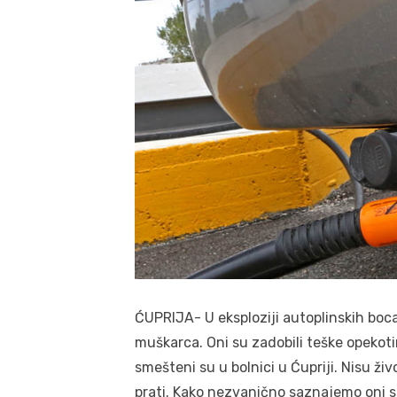
ĆUPRIJA- U eksploziji autoplinskih boca
muškarca. Oni su zadobili teške opekoti
smešteni su u bolnici u Ćupriji. Nisu ži
prati. Kako nezvanično saznajemo oni s