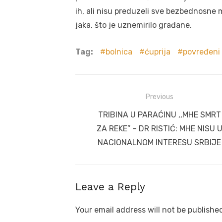
ih, ali nisu preduzeli sve bezbednosne m
jaka, što je uznemirilo građane.
Tag:
bolnica
ćuprija
povređeni
Post
Previous
navigation
Previous
TRIBINA U PARAĆINU ,,MHE SMRT
post:
ZA REKE” – DR RISTIĆ: MHE NISU 
NACIONALNOM INTERESU SRBIJE
Leave a Reply
Your email address will not be publishe