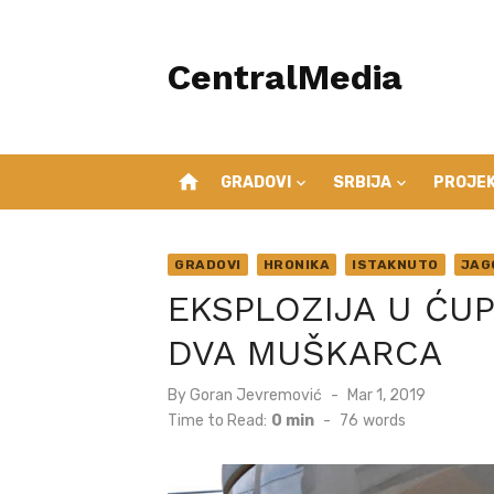
Skip
to
CentralMedia
content
home
GRADOVI
SRBIJA
PROJEK
GRADOVI
HRONIKA
ISTAKNUTO
JAG
EKSPLOZIJA U ĆUP
DVA MUŠKARCA
Posted
By
Goran Jevremović
Mar 1, 2019
on
Time to Read:
0 min
-
76
words