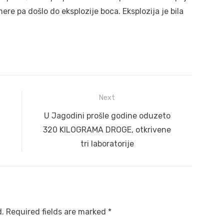
ere pa došlo do eksplozije boca. Eksplozija je bila
Next
Next
U Jagodini prošle godine oduzeto
post:
U
320 KILOGRAMA DROGE, otkrivene
tri laboratorije
d.
Required fields are marked
*