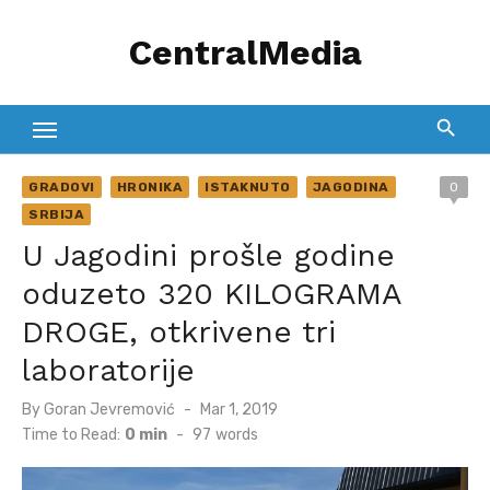
Skip
CentralMedia
to
content
GRADOVI
HRONIKA
ISTAKNUTO
JAGODINA
0
SRBIJA
U Jagodini prošle godine
oduzeto 320 KILOGRAMA
DROGE, otkrivene tri
laboratorije
Posted
By
Goran Jevremović
Mar 1, 2019
on
Time to Read:
0 min
-
97
words