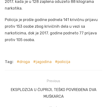
2017. kada je u 128 zaplena oduzeto 88 kilograma
narkotika.
Policija je prošle godine podnela 141 krivičnu prijavu
protiv 153 osobe zbog krivičnih dela u vezi sa
narkoticima, dok je 2017. godine podneto 77 prijava
protiv 105 osoba.
Tag:
droga
jagodina
policija
Post
Previous
navigation
Previous
EKSPLOZIJA U ĆUPRIJI, TEŠKO POVREĐENA DVA
post:
MUŠKARCA