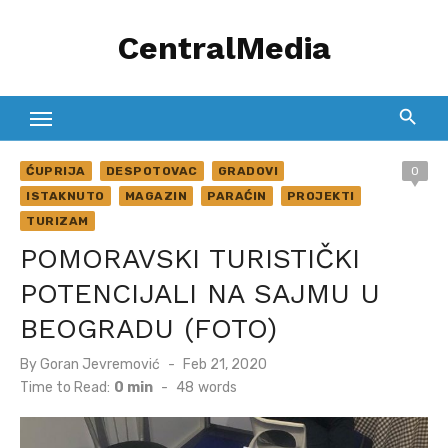
Skip
CentralMedia
to
content
ĆUPRIJA
DESPOTOVAC
GRADOVI
0
ISTAKNUTO
MAGAZIN
PARAĆIN
PROJEKTI
TURIZAM
POMORAVSKI TURISTIČKI
POTENCIJALI NA SAJMU U
BEOGRADU (FOTO)
Posted
By
Goran Jevremović
Feb 21, 2020
on
Time to Read:
0 min
-
48
words