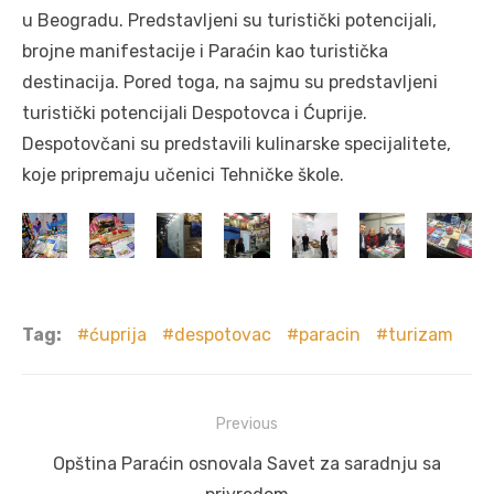
u Beogradu. Predstavljeni su turistički potencijali,
brojne manifestacije i Paraćin kao turistička
destinacija. Pored toga, na sajmu su predstavljeni
turistički potencijali Despotovca i Ćuprije.
Despotovčani su predstavili kulinarske specijalitete,
koje pripremaju učenici Tehničke škole.
Tag:
ćuprija
despotovac
paracin
turizam
Post
Previous
navigation
Previous
Opština Paraćin osnovala Savet za saradnju sa
post: