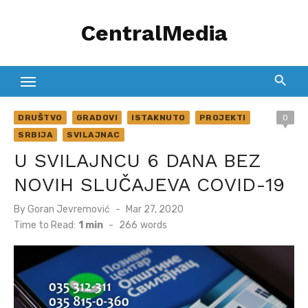
Skip
CentralMedia
to
content
DRUŠTVO
GRADOVI
ISTAKNUTO
PROJEKTI
0
SRBIJA
SVILAJNAC
U SVILAJNCU 6 DANA BEZ
NOVIH SLUČAJEVA COVID-19
Posted
By
Goran Jevremović
Mar 27, 2020
on
Time to Read:
1 min
-
266
words