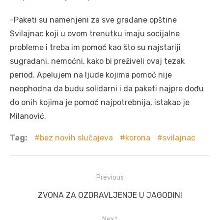
-Paketi su namenjeni za sve građane opštine
Svilajnac koji u ovom trenutku imaju socijalne
probleme i treba im pomoć kao što su najstariji
sugrađani, nemoćni, kako bi preživeli ovaj tezak
period. Apelujem na ljude kojima pomoć nije
neophodna da budu solidarni i da paketi najpre dođu
do onih kojima je pomoć najpotrebnija, istakao je
Milanović.
Tag:
bez novih slučajeva
korona
svilajnac
Post
Previous
navigation
Previous
ZVONA ZA OZDRAVLJENJE U JAGODINI
post:
Next