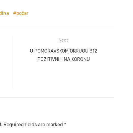
dina
požar
Next
Next
U POMORAVSKOM OKRUGU 312
post:
POZITIVNIH NA KORONU
d.
Required fields are marked
*