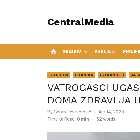
Skip
to
CentralMedia
content
home
GRADOVI
SRBIJA
PROJEK
GRADOVI
HRONIKA
ISTAKNUTO
JAG
VATROGASCI UGASI
DOMA ZDRAVLJA U
Posted
By
Goran Jevremović
Apr 14, 2020
on
Time to Read:
0 min
-
52
words