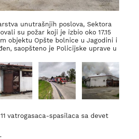
rstva unutrašnjih poslova, Sektora
ovali su požar koji je izbio oko 17.15
 objektu Opšte bolnice u Jagodini i
đen, saopšteno je Policijske uprave u
o 11 vatrogasaca-spasilaca sa devet
.