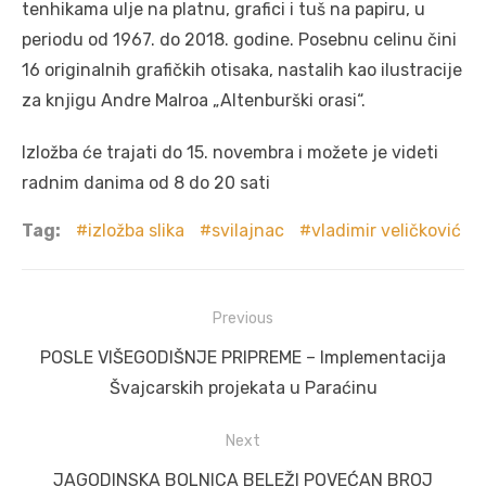
tenhikama ulje na platnu, grafici i tuš na papiru, u
periodu od 1967. do 2018. godine. Posebnu celinu čini
16 originalnih grafičkih otisaka, nastalih kao ilustracije
za knjigu Andre Malroa „Altenburški orasi“.
Izložba će trajati do 15. novembra i možete je videti
radnim danima od 8 do 20 sati
Tag:
izložba slika
svilajnac
vladimir veličković
Post
Previous
navigation
Previous
POSLE VIŠEGODIŠNJE PRIPREME – Implementacija
post:
Švajcarskih projekata u Paraćinu
Next
Next
JAGODINSKA BOLNICA BELEŽI POVEĆAN BROJ