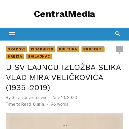
Skip
CentralMedia
to
content
GRADOVI
ISTAKNUTO
KULTURA
PROJEKTI
0
SRBIJA
SVILAJNAC
U SVILAJNCU IZLOŽBA SLIKA
VLADIMIRA VELIČKOVIĆA
(1935-2019)
Posted
By
Goran Jevremović
Nov 10, 2020
on
Time to Read:
0 min
-
96
words