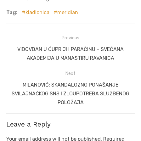
Tag:
kladionica
meridian
Post
Previous
navigation
Previous
VIDOVDAN U ĆUPRIJI I PARAĆINU – SVEČANA
post:
AKADEMIJA U MANASTIRU RAVANICA
Next
Next
MILANOVIĆ: SKANDALOZNO PONAŠANJE
post:
SVILAJNAČKOG SNS I ZLOUPOTREBA SLUŽBENOG
POLOŽAJA
Leave a Reply
Your email address will not be published.
Required