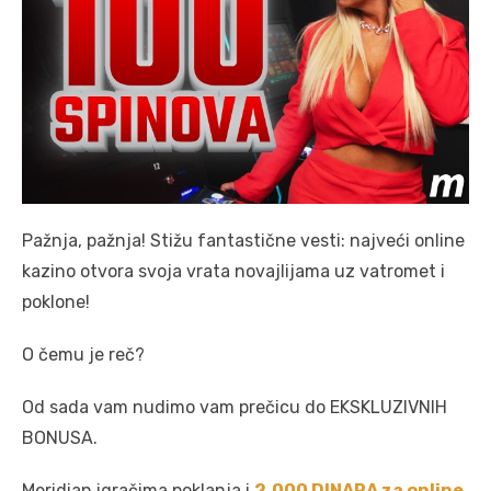
Pažnja, pažnja! Stižu fantastične vesti: najveći online
kazino otvora svoja vrata novajlijama uz vatromet i
poklone!
O čemu je reč?
Od sada vam nudimo vam prečicu do EKSKLUZIVNIH
BONUSA.
Meridian igračima poklanja i
2.000 DINARA za online