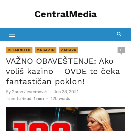
Skip
CentralMedia
to
content
ISTAKNUTO
MAGAZIN
ZABAVA
0
VAŽNO OBAVEŠTENJE: Ako
voliš kazino – OVDE te čeka
fantastičan poklon!
Posted
By
Goran Jevremović
Jun 28, 2021
on
Time to Read:
1 min
-
120
words