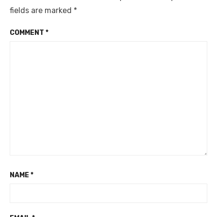
fields are marked
*
COMMENT
*
NAME
*