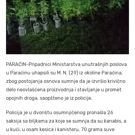
PARAĆIN-Pripadnici Ministarstva unutrašnjih poslova
u Paraćinu uhapsili su M. N. (29) iz okoline Paraćina,
zbog postojanja osnova sumnje da je izvršio krivično
delo neovlašćena proizvodnja i stavljanje u promet
opojnih droga, saopšteno je iz policije.
Policija je u dvorištu osumnjičenog pronašla 26
saksija sa biljkama za koje se sumnja da su kanabis, a
u kući, u osam kesica i kanisteru, 70 grama suve