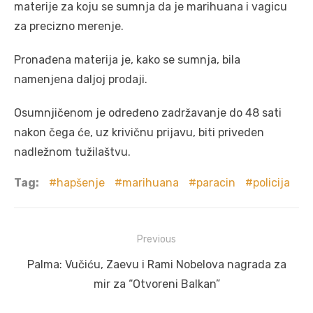
materije za koju se sumnja da je marihuana i vagicu
za precizno merenje.
Pronađena materija je, kako se sumnja, bila
namenjena daljoj prodaji.
Osumnjičenom je određeno zadržavanje do 48 sati
nakon čega će, uz krivičnu prijavu, biti priveden
nadležnom tužilaštvu.
Tag:
hapšenje
marihuana
paracin
policija
Post
Previous
navigation
Previous
Palma: Vučiću, Zaevu i Rami Nobelova nagrada za
post:
mir za “Otvoreni Balkan”