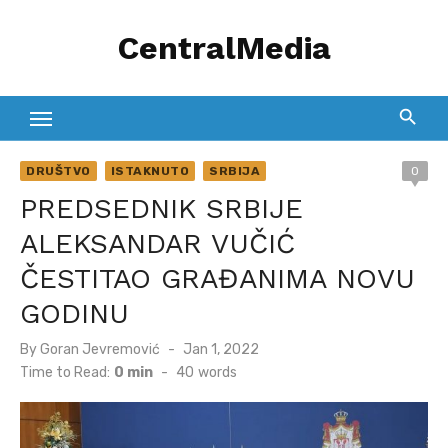
Skip
CentralMedia
to
content
DRUŠTVO
ISTAKNUTO
SRBIJA
0
PREDSEDNIK SRBIJE
ALEKSANDAR VUČIĆ
ČESTITAO GRAĐANIMA NOVU
GODINU
Posted
By
Goran Jevremović
Jan 1, 2022
on
Time to Read:
0 min
-
40
words