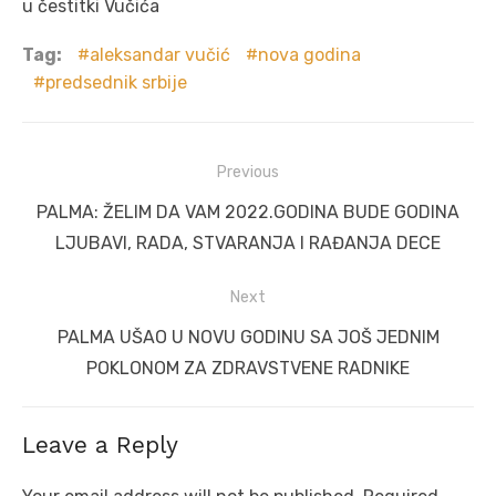
u čestitki Vučića
Tag:
aleksandar vučić
nova godina
predsednik srbije
Post
Previous
navigation
Previous
PALMA: ŽELIM DA VAM 2022.GODINA BUDE GODINA
post:
LJUBAVI, RADA, STVARANJA I RAĐANJA DECE
Next
Next
PALMA UŠAO U NOVU GODINU SA JOŠ JEDNIM
post:
POKLONOM ZA ZDRAVSTVENE RADNIKE
Leave a Reply