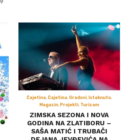
ji
Čajetina
,
Čajetina
,
Gradovi
,
Istaknuto
,
Magazin
,
Projekti
,
Turizam
ZIMSKA SEZONA I NOVA
GODINA NA ZLATIBORU –
SAŠA MATIĆ I TRUBAČI
DEJANA JEVĐEVIĆA NA