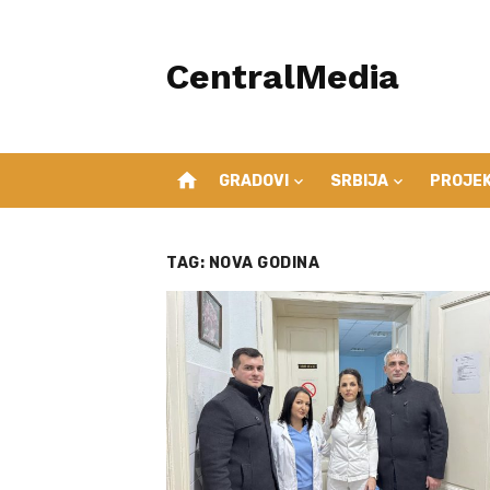
Skip
to
CentralMedia
content
home
GRADOVI
SRBIJA
PROJEK
TAG:
NOVA GODINA