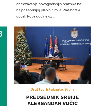
obeležavanje novogodišnjih praznika na
najposećenijoj planini Srbije. Zlatiborski
doček Nove godine uz …
Društvo
,
Istaknuto
,
Srbija
PREDSEDNIK SRBIJE
ALEKSANDAR VUČIĆ