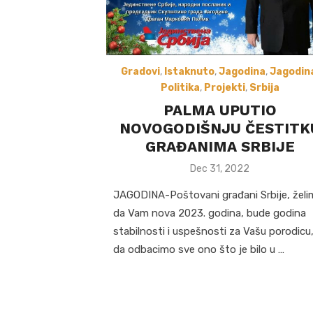
Gradovi
,
Istaknuto
,
Jagodina
,
Jagodin
Politika
,
Projekti
,
Srbija
PALMA UPUTIO
NOVOGODIŠNJU ČESTITK
GRAĐANIMA SRBIJE
Posted
Dec 31, 2022
on
JAGODINA-Poštovani građani Srbije, želi
da Vam nova 2023. godina, bude godina
stabilnosti i uspešnosti za Vašu porodicu
da odbacimo sve ono što je bilo u …