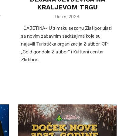
KRALJEVOM TRGU
a
,
Posted
Dec 6, 2023
on
ČAJETINA- U zimsku sezonu Zlatibor ulazi
sa novim zabavnim sadržajima koje su
najavili Turistička organizacija Zlatibor, JP
„Gold gondola Zlatibor“ i Kulturni centar
Zlatibor …