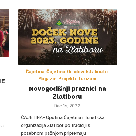
,
Čajetina
,
Čajetina
,
Gradovi
,
Istaknuto
,
Magazin
,
Projekti
,
Turizam
NE
Novogodišnji praznici na
Zlatiboru
Posted
Dec 16, 2022
on
ČAJETINA- Opština Čajetina i Turistička
organizacija Zlatibor po tradiciji s
ća.
posebnom pažnjom pripremaju