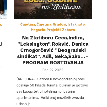
Čajetina
,
Čajetina
,
Gradovi
,
Istaknuto
,
a
,
Magazin
,
Projekti
,
Zabava
Na Zlatiboru Ceca,Indira,
”Leksington”,Rokvić, Danica
U
Crnogorčević ”Beogradski
sindikat”, Adil, Seka,Šako…–
PROGRAM GOSTOVANJA
m
Posted
Dec 29, 2022
on
ČAJETINA- Zlatibor u novogodišnjoj noći
,
očekuje 50 hiljada turista, bukiran je gotovo
sav kapacitet u hotelima i privatnim
apartmanima. Veliki broj muzičkih zvezda
uticao je …