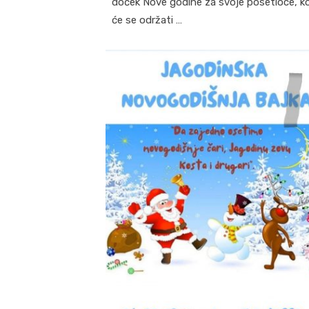
doček Nove godine za svoje posetioce, ko
će se održati …