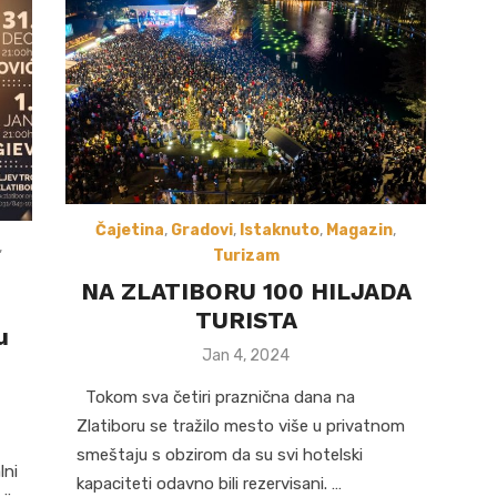
Čajetina
,
Gradovi
,
Istaknuto
,
Magazin
,
,
Turizam
NA ZLATIBORU 100 HILJADA
TURISTA
u
Posted
Jan 4, 2024
on
Tokom sva četiri praznična dana na
Zlatiboru se tražilo mesto više u privatnom
smeštaju s obzirom da su svi hotelski
lni
kapaciteti odavno bili rezervisani. …