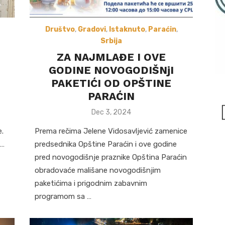
Društvo
,
Gradovi
,
Istaknuto
,
Paraćin
,
Srbija
ZA NAJMLAĐE I OVE
GODINE NOVOGODIŠNjI
PAKETIĆI OD OPŠTINE
PARAĆIN
Posted
Dec 3, 2024
on
.
Prema rečima Jelene Vidosavljević zamenice
 …
predsednika Opštine Paraćin i ove godine
pred novogodišnje praznike Opština Paraćin
obradovaće mališane novogodišnjim
paketićima i prigodnim zabavnim
programom sa …