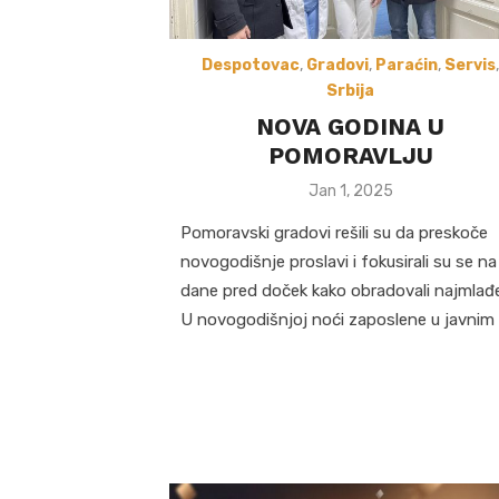
Despotovac
,
Gradovi
,
Paraćin
,
Servis
,
Srbija
NOVA GODINA U
POMORAVLJU
Posted
Jan 1, 2025
on
Pomoravski gradovi rešili su da preskoče
novogodišnje proslavi i fokusirali su se na
dane pred doček kako obradovali najmlađe
U novogodišnjoj noći zaposlene u javnim