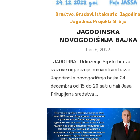
Društvo
,
Gradovi
,
Istaknuto
,
Jagodin
Jagodina
,
Projekti
,
Srbija
JAGODINSKA
NOVOGODIŠNJA BAJKA
Posted
Dec 6, 2023
on
JAGODINA- Udruženje Srpski tim za
izazove organizuje humanitrani bazar
Jagodinska novogodišnja bajka 24.
decembra od 15 do 20 sati u hali Jasa.
Prikupljena sredstva …