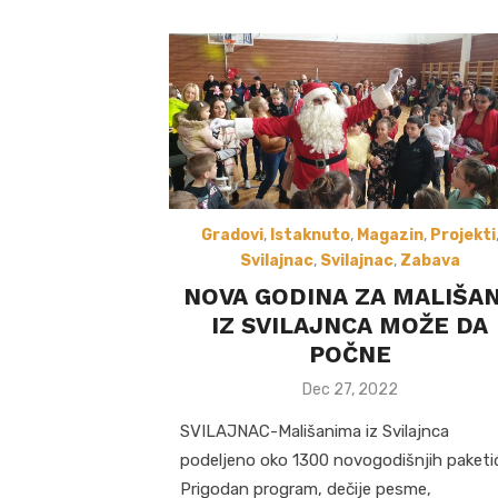
Gradovi
,
Istaknuto
,
Magazin
,
Projekti
Svilajnac
,
Svilajnac
,
Zabava
NOVA GODINA ZA MALIŠA
IZ SVILAJNCA MOŽE DA
POČNE
Posted
Dec 27, 2022
on
SVILAJNAC-Mališanima iz Svilajnca
podeljeno oko 1300 novogodišnjih paketi
Prigodan program, dečije pesme,