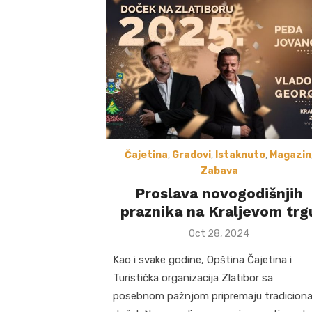
Čajetina
,
Gradovi
,
Istaknuto
,
Magazin
Zabava
Proslava novogodišnjih
praznika na Kraljevom trg
Posted
Oct 28, 2024
on
Kao i svake godine, Opština Čajetina i
Turistička organizacija Zlatibor sa
posebnom pažnjom pripremaju tradiciona