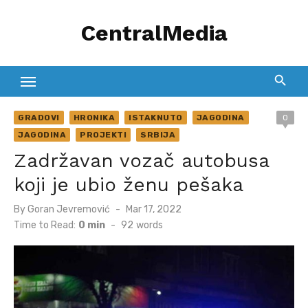
Skip
CentralMedia
to
content
GRADOVI
HRONIKA
ISTAKNUTO
JAGODINA
0
JAGODINA
PROJEKTI
SRBIJA
Zadržavan vozač autobusa
koji je ubio ženu pešaka
Posted
By
Goran Jevremović
Mar 17, 2022
on
Time to Read:
0 min
-
92
words