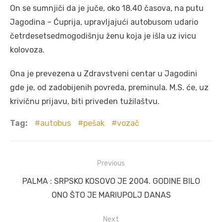
On se sumnjiči da je juče, oko 18.40 časova, na putu
Jagodina – Ćuprija, upravljajući autobusom udario
četrdesetsedmogodišnju ženu koja je išla uz ivicu
kolovoza.
Ona je prevezena u Zdravstveni centar u Jagodini
gde je, od zadobijenih povreda, preminula. M.S. će, uz
krivičnu prijavu, biti priveden tužilaštvu.
Tag:
autobus
pešak
vozač
Post
Previous
navigation
Previous
PALMA : SRPSKO KOSOVO JE 2004. GODINE BILO
post:
ONO ŠTO JE MARIUPOLJ DANAS
Next