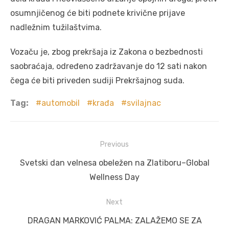
osumnjičenog će biti podnete krivične prijave
nadležnim tužilaštvima.
Vozaču je, zbog prekršaja iz Zakona o bezbednosti
saobraćaja, određeno zadržavanje do 12 sati nakon
čega će biti priveden sudiji Prekršajnog suda.
Tag:
automobil
krađa
svilajnac
Post
Previous
navigation
Previous
Svetski dan velnesa obeležen na Zlatiboru–Global
post:
Wellness Day
Next
Next
DRAGAN MARKOVIĆ PALMA: ZALAŽEMO SE ZA