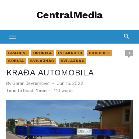
Skip
CentralMedia
to
content
GRADOVI
HRONIKA
ISTAKNUTO
PROJEKTI
0
SRBIJA
SVILAJNAC
SVILAJNAC
KRAĐA AUTOMOBILA
Posted
By
Goran Jevremović
Jun 15, 2022
on
Time to Read:
1 min
-
110
words