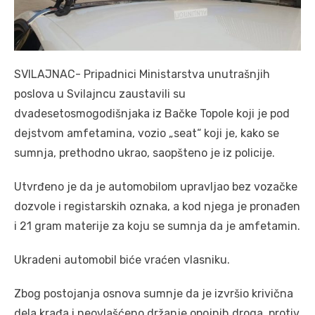
SVILAJNAC- Pripadnici Ministarstva unutrašnjih
poslova u Svilajncu zaustavili su
dvadesetosmogodišnjaka iz Bačke Topole koji je pod
dejstvom amfetamina, vozio „seat“ koji je, kako se
sumnja, prethodno ukrao, saopšteno je iz policije.
Utvrđeno je da je automobilom upravljao bez vozačke
dozvole i registarskih oznaka, a kod njega je pronađen
i 21 gram materije za koju se sumnja da je amfetamin.
Ukradeni automobil biće vraćen vlasniku.
Zbog postojanja osnova sumnje da je izvršio krivična
dela krađa i neovlašćeno držanje opojnih droga, protiv