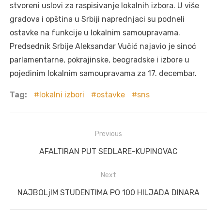
stvoreni uslovi za raspisivanje lokalnih izbora. U više
gradova i opština u Srbiji naprednjaci su podneli
ostavke na funkcije u lokalnim samoupravama.
Predsednik Srbije Aleksandar Vučić najavio je sinoć
parlamentarne, pokrajinske, beogradske i izbore u
pojedinim lokalnim samoupravama za 17. decembar.
Tag:
lokalni izbori
ostavke
sns
Post
Previous
navigation
Previous
AFALTIRAN PUT SEDLARE-KUPINOVAC
post:
Next
Next
NAJBOLjIM STUDENTIMA PO 100 HILJADA DINARA
post: