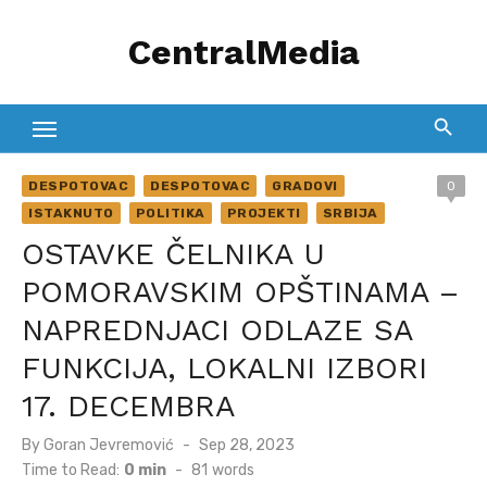
Skip
CentralMedia
to
content
DESPOTOVAC
DESPOTOVAC
GRADOVI
0
ISTAKNUTO
POLITIKA
PROJEKTI
SRBIJA
OSTAVKE ČELNIKA U
POMORAVSKIM OPŠTINAMA –
NAPREDNJACI ODLAZE SA
FUNKCIJA, LOKALNI IZBORI
17. DECEMBRA
Posted
By
Goran Jevremović
Sep 28, 2023
on
Time to Read:
0 min
-
81
words