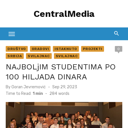
Skip
CentralMedia
to
content
DRUŠTVO
GRADOVI
ISTAKNUTO
PROJEKTI
0
SRBIJA
SVILAJNAC
SVILAJNAC
NAJBOLjIM STUDENTIMA PO
100 HILJADA DINARA
Posted
By
Goran Jevremović
Sep 29, 2023
on
Time to Read:
1 min
-
284
words