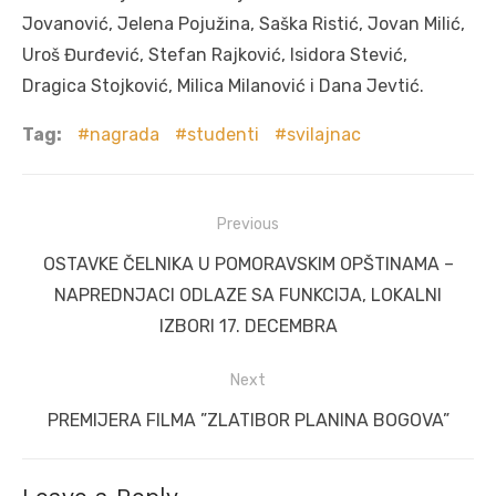
Jovanović, Jelena Pojužina, Saška Ristić, Jovan Milić,
Uroš Đurđević, Stefan Rajković, Isidora Stević,
Dragica Stojković, Milica Milanović i Dana Jevtić.
Tag:
nagrada
studenti
svilajnac
Post
Previous
navigation
Previous
OSTAVKE ČELNIKA U POMORAVSKIM OPŠTINAMA –
post:
NAPREDNJACI ODLAZE SA FUNKCIJA, LOKALNI
IZBORI 17. DECEMBRA
Next
Next
PREMIJERA FILMA ”ZLATIBOR PLANINA BOGOVA”
post: