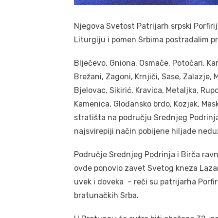
Njegova Svetost Patrijarh srpski Porfiri
Liturgiju i pomen Srbima postradalim pr
Blječevo, Gniona, Osmače, Potočari, Kar
Brežani, Zagoni, Krnjiči, Sase, Zalazje, 
Bjelovac, Sikirić, Kravica, Metaljka, Ru
Kamenica, Glođansko brdo, Kozjak, Maska
stratišta na području Srednjeg Podrinja 
najsvirepiji način pobijene hiljade ned
Područje Srednjeg Podrinja i Birča ravn
ovde ponovio zavet Svetog kneza Lazar
uvek i doveka – reči su patrijarha Porfir
bratunačkih Srba.