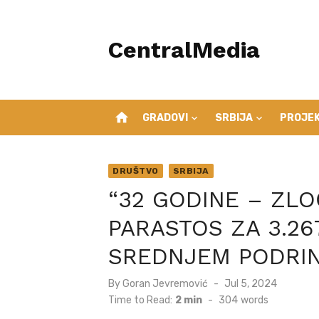
Skip
to
CentralMedia
content
home
GRADOVI
SRBIJA
PROJEK
DRUŠTVO
SRBIJA
“32 GODINE – ZLO
PARASTOS ZA 3.26
SREDNJEM PODRIN
Posted
By
Goran Jevremović
Jul 5, 2024
on
Time to Read:
2 min
-
304
words