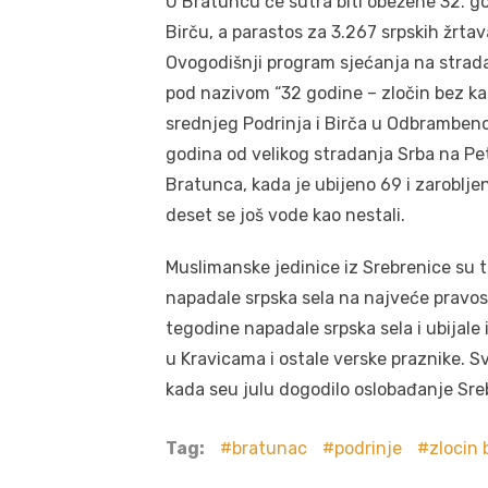
U Bratuncu će sutra biti obežene 32. g
Birču, a parastos za 3.267 srpskih žrtava
Ovogodišnji program sjećanja na strada
pod nazivom “32 godine – zločin bez ka
srednjeg Podrinja i Birča u Odbramben
godina od velikog stradanja Srba na Pe
Bratunca, kada je ubijeno 69 i zarobljeno 
deset se još vode kao nestali.
Muslimanske jedinice iz Srebrenice s
napadale srpska sela na najveće pravos
tegodine napadale srpska sela i ubijale 
u Kravicama i ostale verske praznike. Sve
kada seu julu dogodilo oslobađanje Sre
Tag:
bratunac
podrinje
zlocin