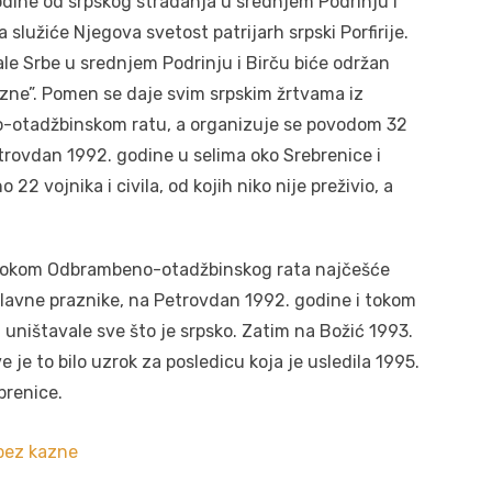
odine od srpskog stradanja u srednjem Podrinju i
 služiće Njegova svetost patrijarh srpski Porfirije.
le Srbe u srednjem Podrinju i Birču biće održan
zne”. Pomen se daje svim srpskim žrtvama iz
o-otadžbinskom ratu, a organizuje se povodom 32
trovdan 1992. godine u selima oko Srebrenice i
22 vojnika i civila, od kojih niko nije preživio, a
u tokom Odbrambeno-otadžbinskog rata najčešće
lavne praznike, na Petrovdan 1992. godine i tokom
i uništavale sve što je srpsko. Zatim na Božić 1993.
 je to bilo uzrok za posledicu koja je usledila 1995.
brenice.
 bez kazne