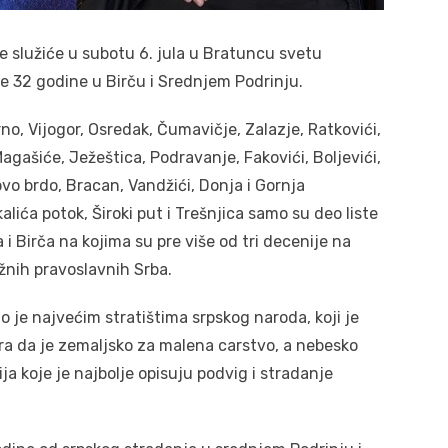
je služiće u subotu 6. jula u Bratuncu svetu
e 32 godine u Birču i Srednjem Podrinju.
no, Vijogor, Osredak, Čumavičje, Zalazje, Ratkovići,
Magašiće, Ježeštica, Podravanje, Fakovići, Boljevići,
povo brdo, Bracan, Vandžići, Donja i Gornja
lića potok, Široki put i Trešnjica samo su deo liste
i Birča na kojima su pre više od tri decenije na
užnih pravoslavnih Srba.
o je najvećim stratištima srpskog naroda, koji je
a da je zemaljsko za malena carstvo, a nebesko
ija koje je najbolje opisuju podvig i stradanje