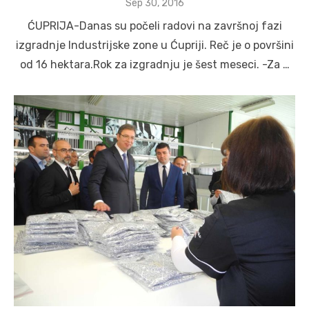
Posted
Sep 30, 2016
on
ĆUPRIJA-Danas su počeli radovi na završnoj fazi
izgradnje Industrijske zone u Ćupriji. Reč je o površini
od 16 hektara.Rok za izgradnju je šest meseci. -Za …