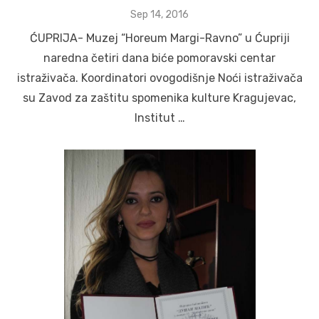
Posted
Sep 14, 2016
on
ĆUPRIJA- Muzej “Horeum Margi-Ravno” u Ćupriji
naredna četiri dana biće pomoravski centar
istraživača. Koordinatori ovogodišnje Noći istraživača
su Zavod za zaštitu spomenika kulture Kragujevac,
Institut …