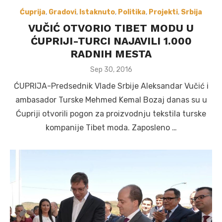
Ćuprija
,
Gradovi
,
Istaknuto
,
Politika
,
Projekti
,
Srbija
VUČIĆ OTVORIO TIBET MODU U
ĆUPRIJI-TURCI NAJAVILI 1.000
RADNIH MESTA
Posted
Sep 30, 2016
on
ĆUPRIJA-Predsednik Vlade Srbije Aleksandar Vučić i
ambasador Turske Mehmed Kemal Bozaj danas su u
Ćupriji otvorili pogon za proizvodnju tekstila turske
kompanije Tibet moda. Zaposleno …