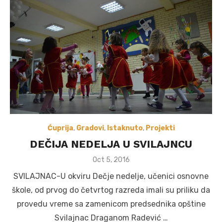
Ćuprija
,
Gradovi
,
Istaknuto
,
Projekti
DEČIJA NEDELJA U SVILAJNCU
Posted
Oct 5, 2016
on
SVILAJNAC-U okviru Dečje nedelje, učenici osnovne
škole, od prvog do četvrtog razreda imali su priliku da
provedu vreme sa zamenicom predsednika opštine
Svilajnac Draganom Radević …