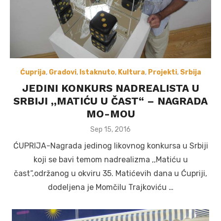
Ćuprija
,
Gradovi
,
Istaknuto
,
Kultura
,
Projekti
,
Srbija
JEDINI KONKURS NADREALISTA U
SRBIJI ,,MATIĆU U ČAST“ – NAGRADA
MO-MOU
Posted
Sep 15, 2016
on
ĆUPRIJA-Nagrada jedinog likovnog konkursa u Srbiji
koji se bavi temom nadrealizma ,,Matiću u
čast“,održanog u okviru 35. Matićevih dana u Ćupriji,
dodeljena je Momčilu Trajkoviću …