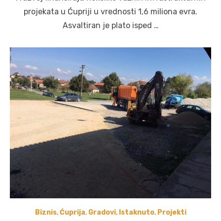
projekata u Ćupriji u vrednosti 1,6 miliona evra.
Asvaltiran je plato isped …
Biznis
,
Ćuprija
,
Gradovi
,
Istaknuto
,
Projekti