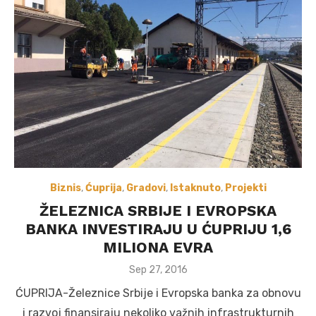
Biznis
,
Ćuprija
,
Gradovi
,
Istaknuto
,
Projekti
ŽELEZNICA SRBIJE I EVROPSKA
BANKA INVESTIRAJU U ĆUPRIJU 1,6
MILIONA EVRA
Posted
Sep 27, 2016
on
ĆUPRIJA-Železnice Srbije i Evropska banka za obnovu
i razvoj finansiraju nekoliko važnih infrastrukturnih