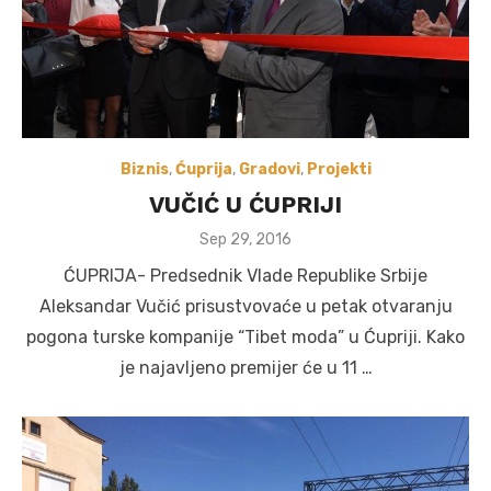
Biznis
,
Ćuprija
,
Gradovi
,
Projekti
VUČIĆ U ĆUPRIJI
Posted
Sep 29, 2016
on
ĆUPRIJA- Predsednik Vlade Republike Srbije
Aleksandar Vučić prisustvovaće u petak otvaranju
pogona turske kompanije “Tibet moda” u Ćupriji. Kako
je najavljeno premijer će u 11 …