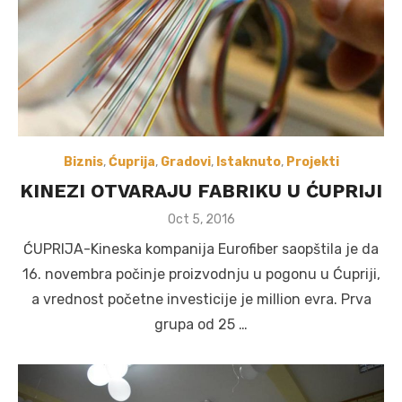
Biznis
,
Ćuprija
,
Gradovi
,
Istaknuto
,
Projekti
KINEZI OTVARAJU FABRIKU U ĆUPRIJI
Posted
Oct 5, 2016
on
ĆUPRIJA-Kineska kompanija Eurofiber saopštila je da
16. novembra počinje proizvodnju u pogonu u Ćupriji,
a vrednost početne investicije je million evra. Prva
grupa od 25 …