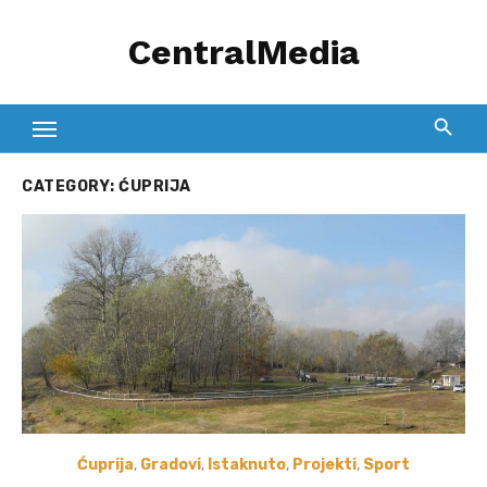
Skip
CentralMedia
to
content
CATEGORY:
ĆUPRIJA
Ćuprija
,
Gradovi
,
Istaknuto
,
Projekti
,
Sport