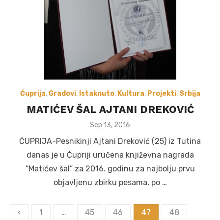
Ćuprija
,
Gradovi
,
Istaknuto
,
Kultura
,
Projekti
,
Srbija
MATIĆEV ŠAL AJTANI DREKOVIĆ
Posted
Sep 13, 2016
on
ĆUPRIJA-Pesnikinji Ajtani Dreković (25) iz Tutina
danas je u Ćupriji uručena književna nagrada
“Matićev šal” za 2016. godinu za najbolju prvu
objavljenu zbirku pesama, po …
Posts
‹
1
…
45
46
47
48