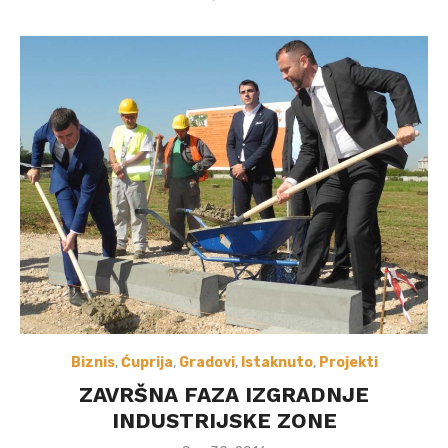
Biznis
,
Ćuprija
,
Gradovi
,
Istaknuto
,
Projekti
ZAVRŠNA FAZA IZGRADNJE
INDUSTRIJSKE ZONE