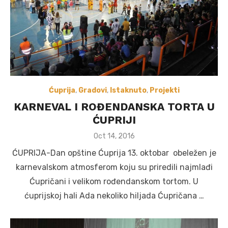
Ćuprija
,
Gradovi
,
Istaknuto
,
Projekti
KARNEVAL I ROĐENDANSKA TORTA U
ĆUPRIJI
Posted
Oct 14, 2016
on
ĆUPRIJA-Dan opštine Ćuprija 13. oktobar obeležen je
karnevalskom atmosferom koju su priredili najmlađi
Ćupričani i velikom rođendanskom tortom. U
ćuprijskoj hali Ada nekoliko hiljada Ćupričana …