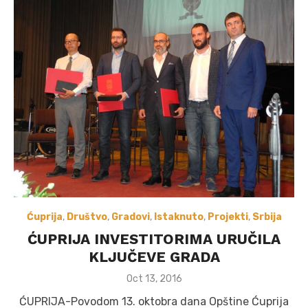
Ćuprija
,
Društvo
,
Gradovi
,
Istaknuto
,
Projekti
,
Srbija
ĆUPRIJA INVESTITORIMA URUČILA
KLJUČEVE GRADA
Posted
Oct 13, 2016
on
ĆUPRIJA-Povodom 13. oktobra dana Opštine Ćuprija