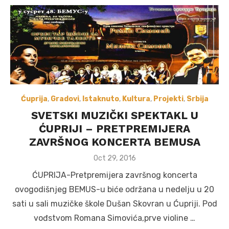
Ćuprija
,
Gradovi
,
Istaknuto
,
Kultura
,
Projekti
,
Srbija
SVETSKI MUZIČKI SPEKTAKL U
ĆUPRIJI – PRETPREMIJERA
ZAVRŠNOG KONCERTA BEMUSA
Posted
Oct 29, 2016
on
ĆUPRIJA-Pretpremijera završnog koncerta
ovogodišnjeg BEMUS-u biće održana u nedelju u 20
sati u sali muzičke škole Dušan Skovran u Ćupriji. Pod
vođstvom Romana Simovića,prve violine …