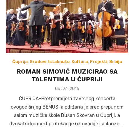
Ćuprija
,
Gradovi
,
Istaknuto
,
Kultura
,
Projekti
,
Srbija
ROMAN SIMOVIĆ MUZICIRAO SA
TALENTIMA U ĆUPRIJI
Posted
Oct 31, 2016
on
ĆUPRIJA-Pretpremijera završnog koncerta
ovogodišnjeg BEMUS-a održana je pred prepunom
salom muzičke škole Dušan Skovran u Ćupriji, a
dvosatni koncert protekao je uz ovacije i aplauze. …