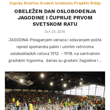
Ćuprija
,
Društvo
,
Gradovi
,
Istaknuto
,
Projekti
,
Srbija
OBELEŽEN DAN OSLOBOĐENJA
JAGODINE I ĆUPRIJE PRVOM
SVETSKOM RATU
Posted
Oct 25, 2016
on
JAGODINA-Polaganjem venaca i odavanjem pošte
ispred spomenika palim i umrlim ratnicima
oslobodilačkih ratova 1912. – 1918. na centralnim
gradskim trgovima, danas su građani Jagodine i …