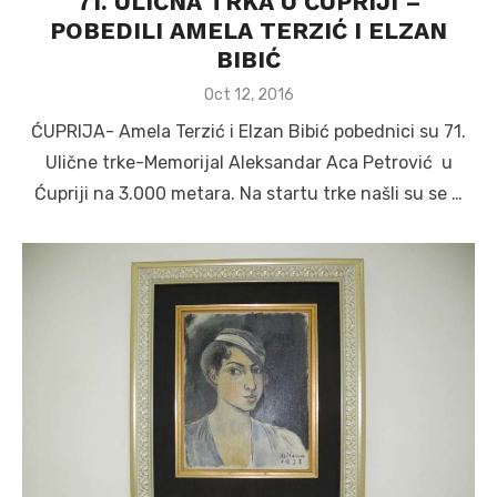
71. ULIČNA TRKA U ĆUPRIJI –
POBEDILI AMELA TERZIĆ I ELZAN
BIBIĆ
Posted
Oct 12, 2016
on
ĆUPRIJA- Amela Terzić i Elzan Bibić pobednici su 71.
Ulične trke-Memorijal Aleksandar Aca Petrović u
Ćupriji na 3.000 metara. Na startu trke našli su se …