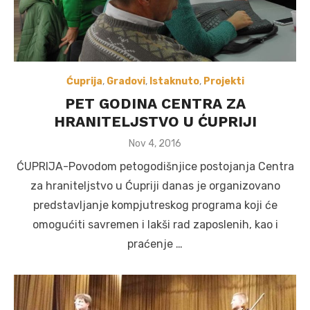
Ćuprija
,
Gradovi
,
Istaknuto
,
Projekti
PET GODINA CENTRA ZA
HRANITELJSTVO U ĆUPRIJI
Posted
Nov 4, 2016
on
ĆUPRIJA-Povodom petogodišnjice postojanja Centra
za hraniteljstvo u Ćupriji danas je organizovano
predstavljanje kompjutreskog programa koji će
omogućiti savremen i lakši rad zaposlenih, kao i
praćenje …