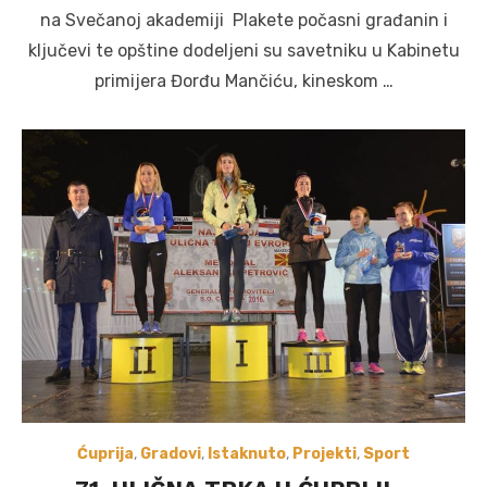
na Svečanoj akademiji Plakete počasni građanin i
ključevi te opštine dodeljeni su savetniku u Kabinetu
primijera Đorđu Mančiću, kineskom …
Ćuprija
,
Gradovi
,
Istaknuto
,
Projekti
,
Sport