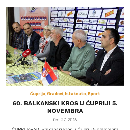
Ćuprija
,
Gradovi
,
Istaknuto
,
Sport
60. BALKANSKI KROS U ĆUPRIJI 5.
NOVEMBRA
Posted
Oct 27, 2016
on
ĆUPRIJA-60. Balkanski kros u Ćupriji 5.novembra