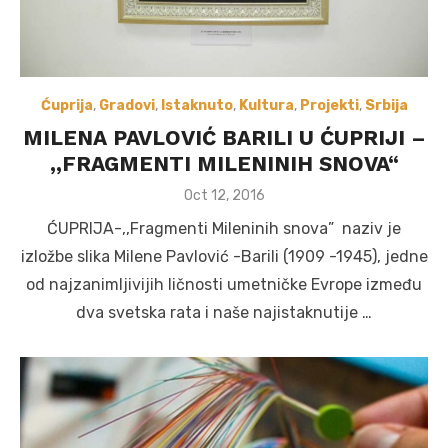
Ćuprija
,
Gradovi
,
Istaknuto
,
Kultura
,
Projekti
,
Srbija
MILENA PAVLOVIĆ BARILI U ĆUPRIJI –
,,FRAGMENTI MILENINIH SNOVA“
Posted
Oct 12, 2016
on
ĆUPRIJA-,,Fragmenti Mileninih snova” naziv je
izložbe slika Milene Pavlović -Barili (1909 -1945), jedne
od najzanimljivijih ličnosti umetničke Evrope između
dva svetska rata i naše najistaknutije …