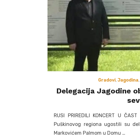
Gradovi
,
Jagodina
Delegacija Jagodine ob
sev
RUSI PRIREDILI KONCERT U ČAST
Puškinovog regiona ugostili su de
Markovićem Palmom u Domu …