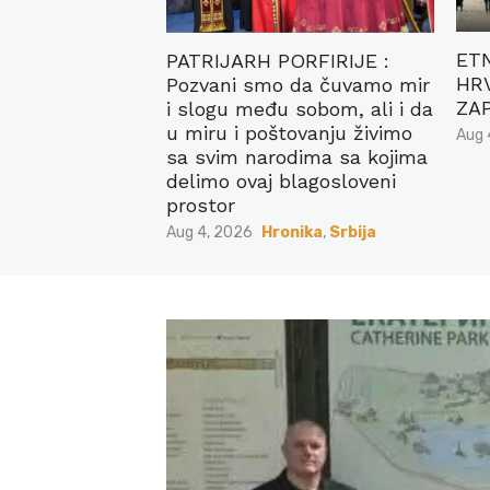
ET
PATRIJARH PORFIRIJE :
HR
Pozvani smo da čuvamo mir
ZA
i slogu među sobom, ali i da
u miru i poštovanju živimo
Post
Aug 
on
sa svim narodima sa kojima
delimo ovaj blagosloveni
prostor
Posted
Aug 4, 2026
Hronika
,
Srbija
on