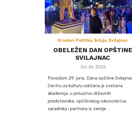
Gradovi
,
Politika
,
Srbija
,
Svilajnac
OBELEŽEN DAN OPŠTIN
SVILAJNAC
Posted
Jun 26, 2026
on
Povodom 29. juna, Dana opštine Svilajna
Centru za kulturu održana je svečana
akademija, u prisustvu državnih
predstavnika, opštinskog rukovodstva,
saradnika i partnera iz zemlje …