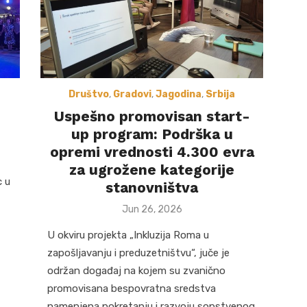
Društvo
,
Gradovi
,
Jagodina
,
Srbija
E
Uspešno promovisan start-
up program: Podrška u
opremi vrednosti 4.300 evra
za ugrožene kategorije
c u
stanovništva
Posted
Jun 26, 2026
on
U okviru projekta „Inkluzija Roma u
zapošljavanju i preduzetništvu“, juče je
održan događaj na kojem su zvanično
promovisana bespovratna sredstva
namenjena pokretanju i razvoju sopstvenog