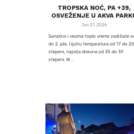
TROPSKA NOĆ, PA +39,
OSVEŽENJE U AKVA PARK
Posted
Jun 27, 2026
on
Sunačno i veoma toplo vreme zadržaće s
do 2. jula. Ujutru temperatura od 17 do 25
stepeni, najviša dnevna od 35 do 39
stepeni. Ni …