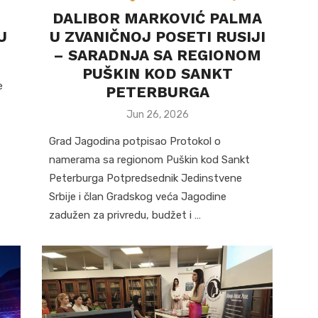
DALIBOR MARKOVIĆ PALMA
U
U ZVANIČNOJ POSETI RUSIJI
– SARADNJA SA REGIONOM
PUŠKIN KOD SANKT
e
PETERBURGA
Posted
Jun 26, 2026
on
Grad Jagodina potpisao Protokol o
namerama sa regionom Puškin kod Sankt
Peterburga Potpredsednik Jedinstvene
Srbije i član Gradskog veća Jagodine
zadužen za privredu, budžet i …