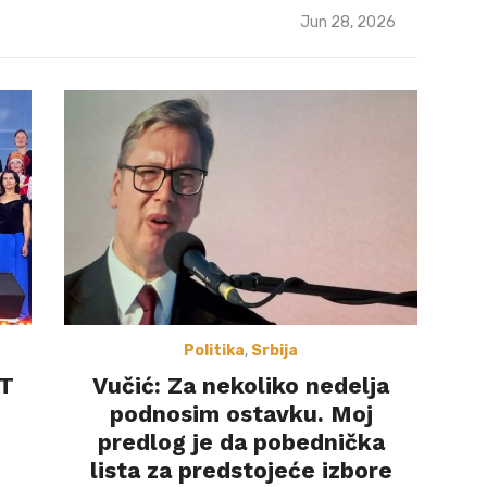
Posted
Jun 28, 2026
on
Politika
,
Srbija
ST
Vučić: Za nekoliko nedelja
podnosim ostavku. Moj
predlog je da pobednička
lista za predstojeće izbore