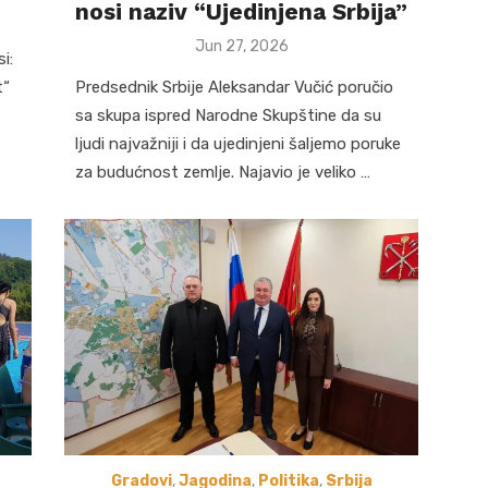
nosi naziv “Ujedinjena Srbija”
Posted
Jun 27, 2026
i:
on
t“
Predsednik Srbije Aleksandar Vučić poručio
sa skupa ispred Narodne Skupštine da su
ljudi najvažniji i da ujedinjeni šaljemo poruke
za budućnost zemlje. Najavio je veliko …
Gradovi
,
Jagodina
,
Politika
,
Srbija