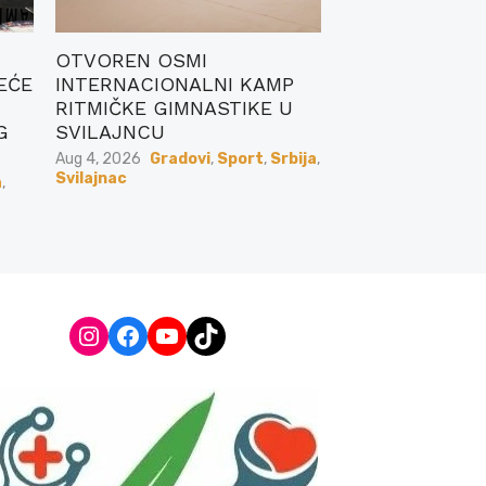
OTVOREN OSMI
EĆE
INTERNACIONALNI KAMP
RITMIČKE GIMNASTIKE U
G
SVILAJNCU
Posted
Aug 4, 2026
Gradovi
,
Sport
,
Srbija
,
on
Svilajnac
a
,
Instagram
Facebook
YouTube
TikTok