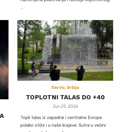
…
Servis
,
Srbija
TOPLOTNI TALAS DO +40
Posted
Jun 25, 2026
on
A
Topli talas iz zapadne i centralne Evrope
polako stiže i u naše krajeve. Sutra u većini