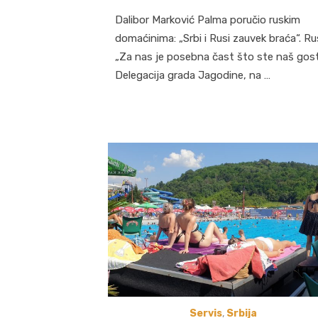
on
Dalibor Marković Palma poručio ruskim
domaćinima: „Srbi i Rusi zauvek braća“. Rus
„Za nas je posebna čast što ste naš gos
Delegacija grada Jagodine, na …
Servis
,
Srbija