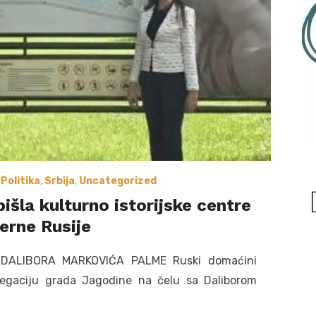
,
Politika
,
Srbija
,
Uncategorized
išla kulturno istorijske centre
erne Rusije
 DALIBORA MARKOVIĆA PALME Ruski domaćini
legaciju grada Jagodine na čelu sa Daliborom