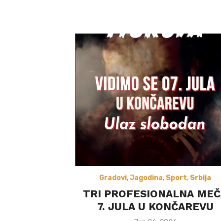
Gradovi
,
Jagodina
,
Sport
,
Srbija
TRI PROFESIONALNA MEČ
7. JULA U KONČAREVU