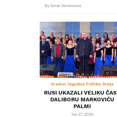
By
Goran Jevremović
Gradovi
,
Jagodina
,
Politika
,
Srbija
RUSI UKAZALI VELIKU ČA
DALIBORU MARKOVIĆU
PALMI
Posted
Jun 27, 2026