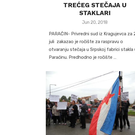
TREĆEG STEČAJA U
STAKLARI
Posted
Jun 20, 2018
on
PARAĆIN- Privredni sud iz Kragujevca za 
juli zakazao je ročište za raspravu o
otvaranju stečaja u Srpskoj fabrici stakla 
Paraćinu. Predhodno je ročište …