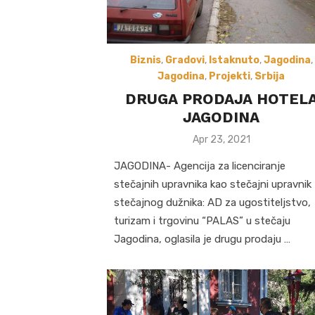
Biznis
,
Gradovi
,
Istaknuto
,
Jagodina
,
Jagodina
,
Projekti
,
Srbija
DRUGA PRODAJA HOTEL
JAGODINA
Posted
Apr 23, 2021
on
JAGODINA- Agencija za licenciranje
stečajnih upravnika kao stečajni upravnik
stečajnog dužnika: AD za ugostiteljstvo,
turizam i trgovinu “PALAS” u stečaju
Jagodina, oglasila je drugu prodaju …