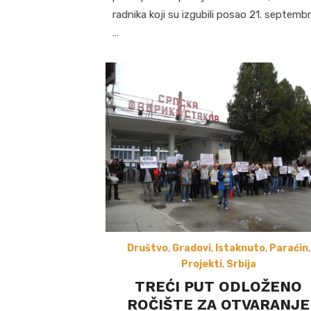
radnika koji su izgubili posao 21. septemb
…
Društvo
,
Gradovi
,
Istaknuto
,
Paraćin
,
Projekti
,
Srbija
TREĆI PUT ODLOŽENO
ROČIŠTE ZA OTVARANJE