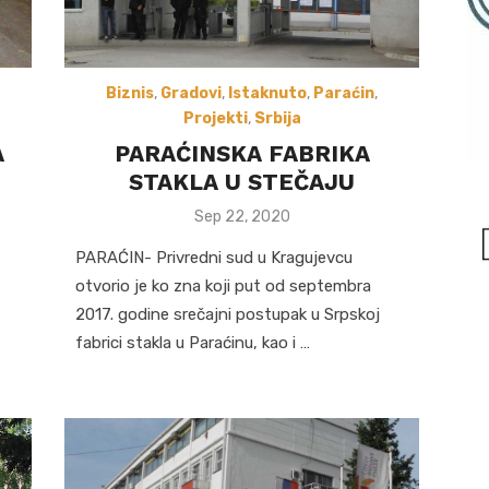
Biznis
,
Gradovi
,
Istaknuto
,
Paraćin
,
Projekti
,
Srbija
A
PARAĆINSKA FABRIKA
STAKLA U STEČAJU
Posted
Sep 22, 2020
on
PARAĆIN- Privredni sud u Kragujevcu
otvorio je ko zna koji put od septembra
2017. godine srečajni postupak u Srpskoj
fabrici stakla u Paraćinu, kao i …