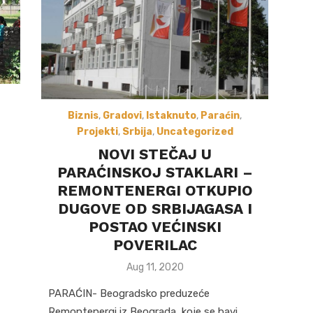
Biznis
,
Gradovi
,
Istaknuto
,
Paraćin
,
Projekti
,
Srbija
,
Uncategorized
NOVI STEČAJ U
PARAĆINSKOJ STAKLARI –
REMONTENERGI OTKUPIO
DUGOVE OD SRBIJAGASA I
POSTAO VEĆINSKI
POVERILAC
Posted
Aug 11, 2020
on
PARAĆIN- Beogradsko preduzeće
Remontenergi iz Beograda, koje se bavi