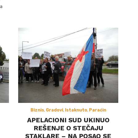
ra
Biznis
,
Gradovi
,
Istaknuto
,
Paraćin
APELACIONI SUD UKINUO
REŠENJE O STEČAJU
STAKLARE – NA POSAO SE