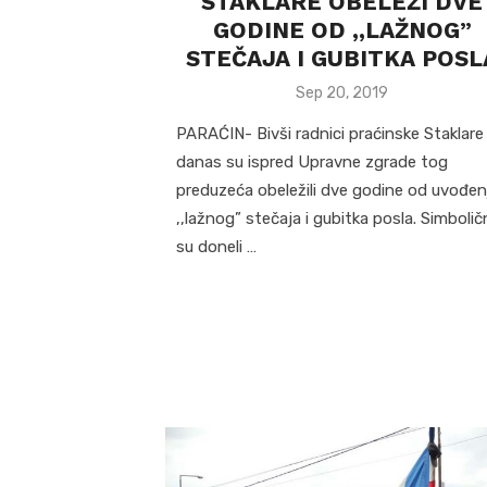
STAKLARE OBELEŽI DVE
GODINE OD ,,LAŽNOG”
STEČAJA I GUBITKA POSL
Posted
Sep 20, 2019
on
PARAĆIN- Bivši radnici praćinske Staklare
danas su ispred Upravne zgrade tog
preduzeća obeležili dve godine od uvođen
,,lažnog” stečaja i gubitka posla. Simboli
su doneli …