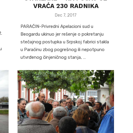
VRAĆA 230 RADNIKA
Posted
Dec 7, 2017
on
PARAĆIN-Privredni Apelacioni sud u
2.
Beogardu ukinuo jer rešenje o pokretanju
stečajnog postupka u Srpskoj fabrici stakla
u
u Paraćinu zbog pogrešnog ili nepotpuno
utvrđenog činjeničnog stanja, …