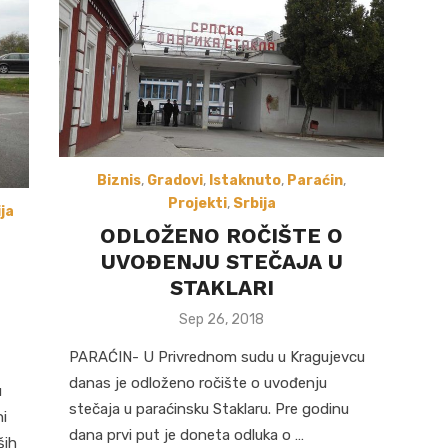
Biznis
,
Gradovi
,
Istaknuto
,
Paraćin
,
Projekti
,
Srbija
ja
ODLOŽENO ROČIŠTE O
UVOĐENJU STEČAJA U
STAKLARI
Posted
Sep 26, 2018
on
PARAĆIN- U Privrednom sudu u Kragujevcu
danas je odloženo ročište o uvođenju
u
stečaja u paraćinsku Staklaru. Pre godinu
i
dana prvi put je doneta odluka o …
ših