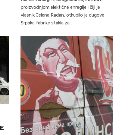
proizvodnjom elektične enregije i čiji je
vlasnik Jelena Radan, otkupilo je dugove
Srpske fabrike stakla za …
KE