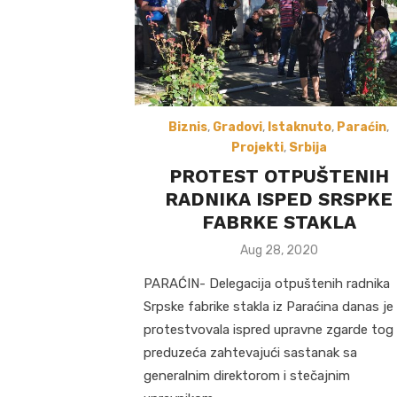
Biznis
,
Gradovi
,
Istaknuto
,
Paraćin
,
Projekti
,
Srbija
PROTEST OTPUŠTENIH
RADNIKA ISPED SRSPKE
FABRKE STAKLA
Posted
Aug 28, 2020
on
PARAĆIN- Delegacija otpuštenih radnika
Srpske fabrike stakla iz Paraćina danas je
protestvovala ispred upravne zgarde tog
preduzeća zahtevajući sastanak sa
generalnim direktorom i stečajnim