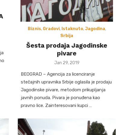
A
Biznis
,
Gradovi
,
Istaknuto
,
Jagodina
,
Srbija
Šesta prodaja Jagodinske
pivare
ja
čno
Posted
Jan 29, 2019
on
BEOGRAD – Agencija za licenciranje
stečajnih upravnika Srbije oglasila je prodaju
Jagodinske pivare, metodom prikupljanja
javnih ponuda. Pivara je ponuđena kao
pravno lice. Zainteresovani kupci …