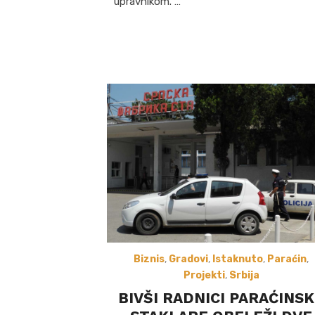
upravnikom. …
Biznis
,
Gradovi
,
Istaknuto
,
Paraćin
,
Projekti
,
Srbija
BIVŠI RADNICI PARAĆINS