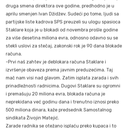
druga smena direktora ove godine, predhodno je u
aprilu smenjen Ivan Džidžev. Sudeći po tome, ljudi sa
partijske liste kadrova SPS preuzeli su ulogu spasioca
Staklare koja je u blokadi od novembra prošle godine
za više desetina miliona evra, odnosno odavno su se
stekli uslovi za stečaj, zakonski rok je 90 dana blokade
računa.
-Prvi naš zahtev je deblokara računa Staklare i
izvršenje obaveza prema javnim preduzećima. Taj
mač nam visi nad glavom. Zatim isplata zarada i svih
prinadležnosti radnicima. Dugovi Staklare su ogromni
i premašuju 20 miliona evra, blokada računa je
neprekidana već godinu dana i trenutno iznosi preko
500 miliona dinara, kaže predsednik Samostalnog
sindikata Živojin Matejić.
Zarade radnika se otežano isplaću preko kupaca i to