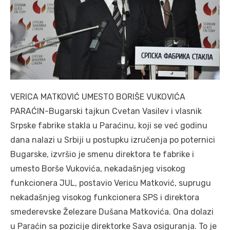
VERICA MATKOVIĆ UMESTO BORIŠE VUKOVIĆA
PARAĆIN-Bugarski tajkun Cvetan Vasilev i vlasnik
Srpske fabrike stakla u Paraćinu, koji se već godinu
dana nalazi u Srbiji u postupku izručenja po poternici
Bugarske, izvršio je smenu direktora te fabrike i
umesto Borše Vukovića, nekadašnjeg visokog
funkcionera JUL, postavio Vericu Matković, suprugu
nekadašnjeg visokog funkcionera SPS i direktora
smederevske Železare Dušana Matkovića. Ona dolazi
u Paraćin sa pozicije direktorke Sava osiguranja. To je