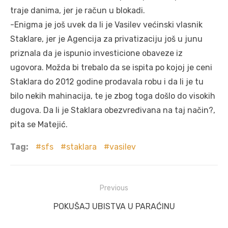
traje danima, jer je račun u blokadi.
-Enigma je još uvek da li je Vasilev većinski vlasnik
Staklare, jer je Agencija za privatizaciju još u junu
priznala da je ispunio investicione obaveze iz
ugovora. Možda bi trebalo da se ispita po kojoj je ceni
Staklara do 2012 godine prodavala robu i da li je tu
bilo nekih mahinacija, te je zbog toga došlo do visokih
dugova. Da li je Staklara obezvređivana na taj način?,
pita se Matejić.
Tag:
sfs
staklara
vasilev
Post
Previous
navigation
Previous
POKUŠAJ UBISTVA U PARAĆINU
post: