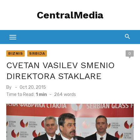
Skip
CentralMedia
to
content
BIZNIS
SRBIJA
0
CVETAN VASILEV SMENIO
DIREKTORA STAKLARE
Posted
By
Oct 20, 2015
on
Time to Read:
1 min
-
264
words