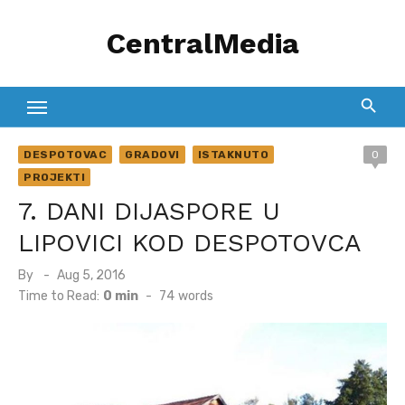
Skip
CentralMedia
to
content
DESPOTOVAC
GRADOVI
ISTAKNUTO
0
PROJEKTI
7. DANI DIJASPORE U
LIPOVICI KOD DESPOTOVCA
Posted
By
Aug 5, 2016
on
Time to Read:
0 min
-
74
words