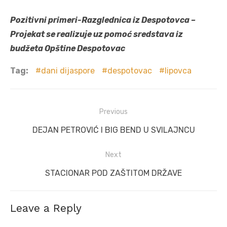
Pozitivni primeri-Razglednica iz Despotovca –
Projekat se realizuje uz pomoć sredstava iz
budžeta Opštine Despotovac
Tag:
dani dijaspore
despotovac
lipovca
Post
Previous
navigation
Previous
DEJAN PETROVIĆ I BIG BEND U SVILAJNCU
post:
Next
Next
STACIONAR POD ZAŠTITOM DRŽAVE
post:
Leave a Reply