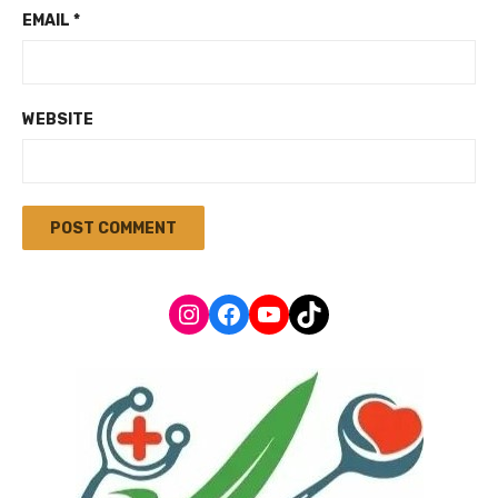
EMAIL
*
WEBSITE
Instagram
Facebook
YouTube
TikTok