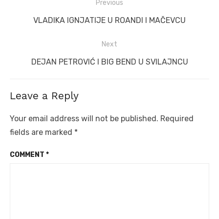
Post
Previous
navigation
Previous
VLADIKA IGNJATIJE U ROANDI I MAČEVCU
post:
Next
Next
DEJAN PETROVIĆ I BIG BEND U SVILAJNCU
post:
Leave a Reply
Your email address will not be published.
Required
fields are marked
*
COMMENT
*