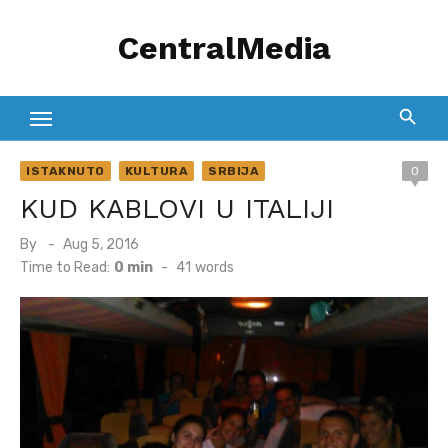
Skip
CentralMedia
to
content
ISTAKNUTO
KULTURA
SRBIJA
0
KUD KABLOVI U ITALIJI
Posted
By
Aug 5, 2016
on
Time to Read:
0 min
-
41
words