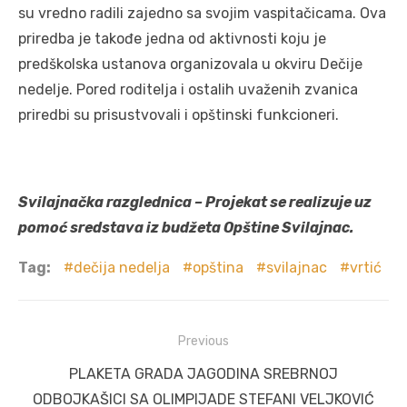
su vredno radili zajedno sa svojim vaspitačicama. Ova
priredba je takođe jedna od aktivnosti koju je
predškolska ustanova organizovala u okviru Dečije
nedelje. Pored roditelja i ostalih uvaženih zvanica
priredbi su prisustvovali i opštinski funkcioneri.
Svilajnačka razglednica – Projekat se realizuje uz
pomoć sredstava iz budžeta Opštine Svilajnac.
Tag:
dečija nedelja
opština
svilajnac
vrtić
Post
Previous
navigation
Previous
PLAKETA GRADA JAGODINA SREBRNOJ
post:
ODBOJKAŠICI SA OLIMPIJADE STEFANI VELJKOVIĆ