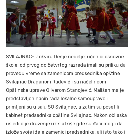
SVILAJNAC-U okviru Dečje nedelje, učenici osnovne
škole, od prvog do četvrtog razreda imali su priliku da
provedu vreme sa zamenicom predsednika opštine
Svilajnac Draganom Radević i sa načelnicom
Opštinske uprave Oliverom Stanojević. Mališanima je
predstavljen način rada lokalne samouprave i
primljeni su u salu SO Svilajnac, a zatim su posetili
kabinet predsednika opštine Svilajnac. Nakon obilaska
usledilo je druženje uz slatkiše gde su đaci mogli da
izlože svoje ideje zamenici predsednika, ali isto tako i