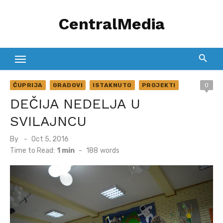
Skip
CentralMedia
to
content
ĆUPRIJA
GRADOVI
ISTAKNUTO
PROJEKTI
0
DEČIJA NEDELJA U
SVILAJNCU
Posted
By
Oct 5, 2016
on
Time to Read:
1 min
-
188
words