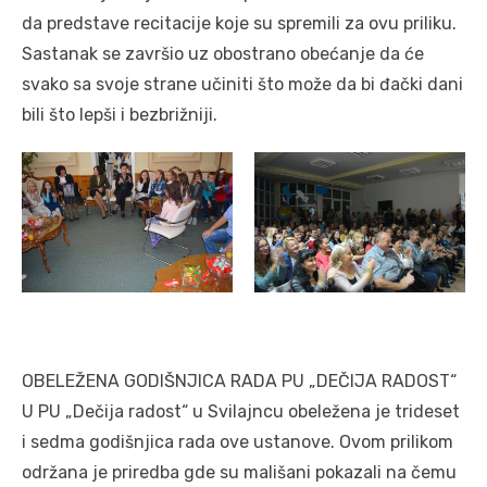
da predstave recitacije koje su spremili za ovu priliku.
Sastanak se završio uz obostrano obećanje da će
svako sa svoje strane učiniti što može da bi đački dani
bili što lepši i bezbrižniji.
OBELEŽENA GODIŠNJICA RADA PU „DEČIJA RADOST“
U PU „Dečija radost“ u Svilajncu obeležena je trideset
i sedma godišnjica rada ove ustanove. Ovom prilikom
održana je priredba gde su mališani pokazali na čemu