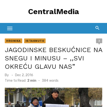
Skip
CentralMedia
to
content
HRONIKA
ISTAKNUTO
3
JAGODINSKE BESKUĆNICE NA
SNEGU I MINUSU – ,,SVI
OKREĆU GLAVU NAS”
Posted
By
Dec 2, 2016
on
Time to Read:
2 min
-
384
words