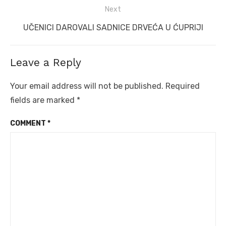
Next
Next
UČENICI DAROVALI SADNICE DRVEĆA U ĆUPRIJI
post:
Leave a Reply
Your email address will not be published.
Required
fields are marked
*
COMMENT
*