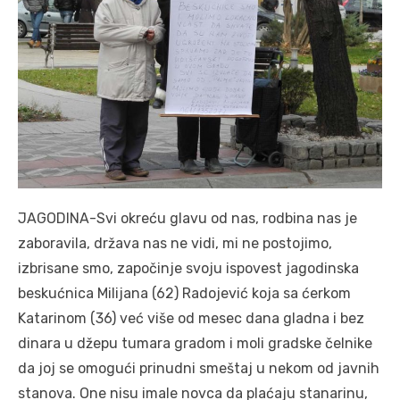
JAGODINA-Svi okreću glavu od nas, rodbina nas je
zaboravila, država nas ne vidi, mi ne postojimo,
izbrisane smo, započinje svoju ispovest jagodinska
beskućnica Milijana (62) Radojević koja sa ćerkom
Katarinom (36) već više od mesec dana gladna i bez
dinara u džepu tumara gradom i moli gradske čelnike
da joj se omogući prinudni smeštaj u nekom od javnih
stanova. One nisu imale novca da plaćaju stanarinu,