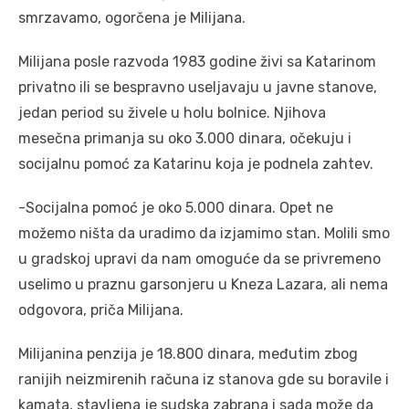
smrzavamo, ogorčena je Milijana.
Milijana posle razvoda 1983 godine živi sa Katarinom
privatno ili se bespravno useljavaju u javne stanove,
jedan period su živele u holu bolnice. Njihova
mesečna primanja su oko 3.000 dinara, očekuju i
socijalnu pomoć za Katarinu koja je podnela zahtev.
-Socijalna pomoć je oko 5.000 dinara. Opet ne
možemo ništa da uradimo da izjamimo stan. Molili smo
u gradskoj upravi da nam omoguće da se privremeno
uselimo u praznu garsonjeru u Kneza Lazara, ali nema
odgovora, priča Milijana.
Milijanina penzija je 18.800 dinara, međutim zbog
ranijih neizmirenih računa iz stanova gde su boravile i
kamata, stavljena je sudska zabrana i sada može da