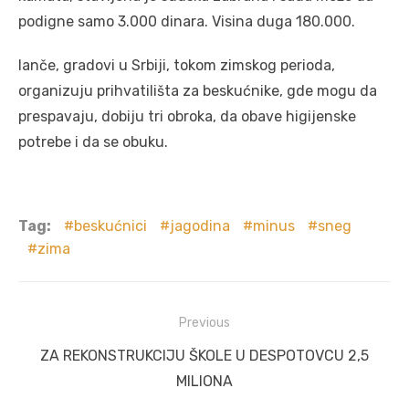
podigne samo 3.000 dinara. Visina duga 180.000.
Ianče, gradovi u Srbiji, tokom zimskog perioda,
organizuju prihvatilišta za beskućnike, gde mogu da
prespavaju, dobiju tri obroka, da obave higijenske
potrebe i da se obuku.
Tag:
beskućnici
jagodina
minus
sneg
zima
Post
Previous
navigation
Previous
ZA REKONSTRUKCIJU ŠKOLE U DESPOTOVCU 2,5
post:
MILIONA