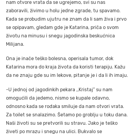
nam otvore vrata da se ugrejemo, svi su nas
zaboravili, živimo u holu jedne zgrade, tu spavamo.
Kada se probudim ujutru ne znam da li sam živa i prvo
se opipavam, gledam gde je Katarina, priča o svom
životu na minusu i snegu jagodinska beskućnica
Milijana.
Ona je inače teško bolesna, operisala tumor, dok
Katarina mora do kraja života da koristi terapiju. Kažu
da ne znaju gde su im lekove, pitanje je i da li ih imaju.
-U jednoj od jagodinkih pekara ,,Kristaj” su nam
omogućili da jedemo, nismo se kupale odavno,
odnosno kada se rođaka smiluje da nam otvori vrata.
Za toilet se snalazimo. Šetamo po groblju u toku dana.
Naši životi su se pretvorili su stravu. Jako je teško
živeti po mrazu i snegu na ulici. Bukvalo se