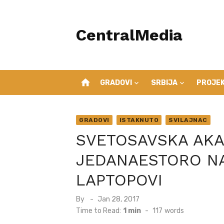
Skip
to
CentralMedia
content
home
GRADOVI
SRBIJA
PROJEK
GRADOVI
ISTAKNUTO
SVILAJNAC
SVETOSAVSKA AKA
JEDANAESTORO N
LAPTOPOVI
Posted
By
Jan 28, 2017
on
Time to Read:
1 min
-
117
words