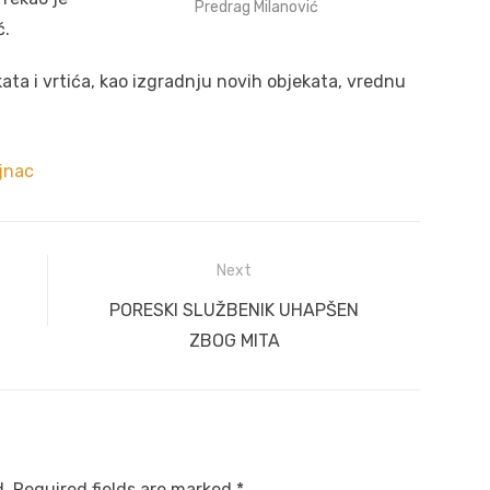
Predrag Milanović
ć.
ata i vrtića, kao izgradnju novih objekata, vrednu
ajnac
Next
Next
PORESKI SLUŽBENIK UHAPŠEN
post:
ZBOG MITA
d.
Required fields are marked
*