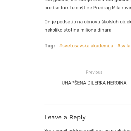
predsednik te opštine Predrag Milanovi
On je podsetio na obnovu školskih objek
nekoliko stotina miliona dinara.
Tag:
svetosavska akademija
svil
Post
Previous
navigation
Previous
UHAPŠENA DILERKA HEROINA
post:
Leave a Reply
Your email address will not be publishe