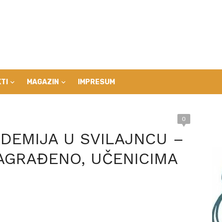
TI
MAGAZIN
IMPRESUM
0
DEMIJA U SVILAJNCU –
AGRAĐENO, UČENICIMA