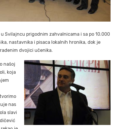
 Svilajncu prigodnim zahvalnicama i sa po 10.000
a, nastavnika i pisaca lokalnih hronika, dok je
rađenim dvojici učenika.
o našoj
li, koja
anjem
otvorimo
kuje nas
ola slavi
dičević
 rekao je