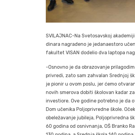
SVILAJNAC-Na Svetosavskoj akademiji u
dinara nagrađeno je jedanaestoro učenik
fakultet VISAN dodelio dva laptopa nag
-Osnovno je da obrazovanje prilagodim
privredi, zato sam zahvalan Srednjoj ško
je pionir u ovom poslu, jer ćemo otvar
novih smerova dobiti školovan kadar za
investiore. Ove godine potrebno je da 
Dom učenika Poljoprivredne škole. Oče
obeležavanje jubileja, Poljoprivredna šk
60 godina od osnivnanja, OŠ Branko Ra
130 godina, a Srednja škola 140 godina,