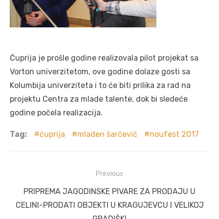
Ćuprija je prošle godine realizovala pilot projekat sa
Vorton univerzitetom, ove godine dolaze gosti sa
Kolumbija univerziteta i to će biti prilika za rad na
projektu Centra za mlade talente, dok bi sledeće
godine počela realizacija.
Tag:
ćuprija
mladen šarčević
noufest 2017
Post
Previous
navigation
Previous
PRIPREMA JAGODINSKE PIVARE ZA PRODAJU U
post:
CELINI-PRODATI OBJEKTI U KRAGUJEVCU I VELIKOJ
GRADIŠKI