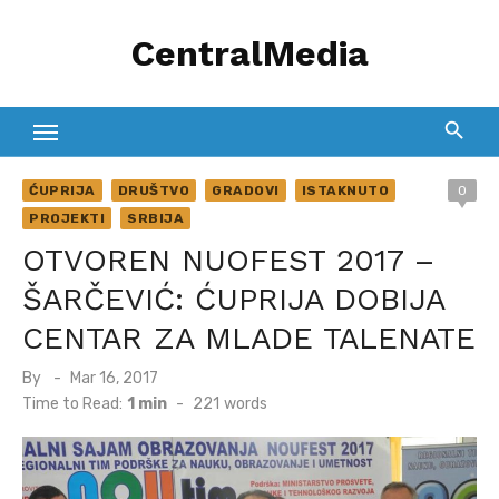
Skip
CentralMedia
to
content
ĆUPRIJA
DRUŠTVO
GRADOVI
ISTAKNUTO
0
PROJEKTI
SRBIJA
OTVOREN NUOFEST 2017 –
ŠARČEVIĆ: ĆUPRIJA DOBIJA
CENTAR ZA MLADE TALENATE
Posted
By
Mar 16, 2017
on
Time to Read:
1 min
-
221
words