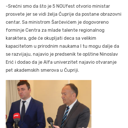
-Srećni smo da što je 5 NOUfest otvorio ministar
prosvete jer se vidi želja Ćuprije da postane obrazovni
centar. Sa ministrom Šarčevićem je dogovoreno
forminje Centra za mlade talente regionalnog
karaktera, gde će okupljati deca sa velikim
kapacitetom u prirodnim naukama I tu mogu dalje da
se razvijaju, najavio je predsenik te opštine Ninoslav
Erić i dodao da je Alfa univerzitet najavio otvaranje
pet akademskih smerova u Ćupriji.