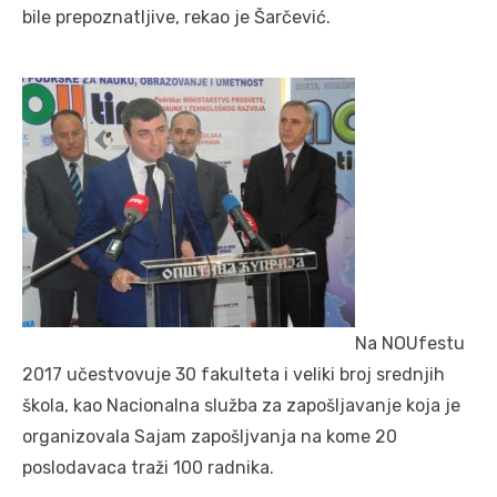
bile prepoznatljive, rekao je Šarčević.
Na NOUfestu
2017 učestvovuje 30 fakulteta i veliki broj srednjih
škola, kao Nacionalna služba za zapošljavanje koja je
organizovala Sajam zapošljvanja na kome 20
poslodavaca traži 100 radnika.