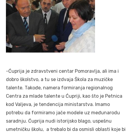
-Ćuprija je zdravstveni centar Pomoravlja, ali ima i
dobro školstvo, a tu se izdvaja Škola za muzičke
talente. Takođe, namera formiranja regionalnog
Centra za mlade talente u Ćupriji, kao što je Petnica
kod Valjeva, je tendencija ministarstva. Imamo
potrebu da formiramo jače modele uz međunarodu
saradnju. Ćuprija nudi istorijsko blago, uspešnu
umetničku školu, a trebalo bi da osmisli oblasti koje bi