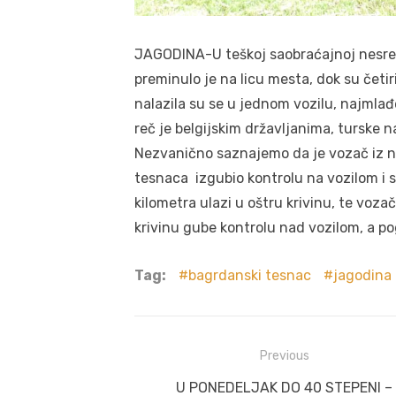
JAGODINA-U teškoj saobraćajnoj nesreći
preminulo je na licu mesta, dok su četir
nalazila su se u jednom vozilu, najmla
reč je belgijskim državljanima, turske na
Nezvanično saznajemo da je vozač iz 
tesnaca izgubio kontrolu na vozilom i 
kilometra ulazi u oštru krivinu, te voza
krivinu gube kontrolu nad vozilom, a po
Tag:
bagrdanski tesnac
jagodina
Post
Previous
navigation
Previous
U PONEDELJAK DO 40 STEPENI –