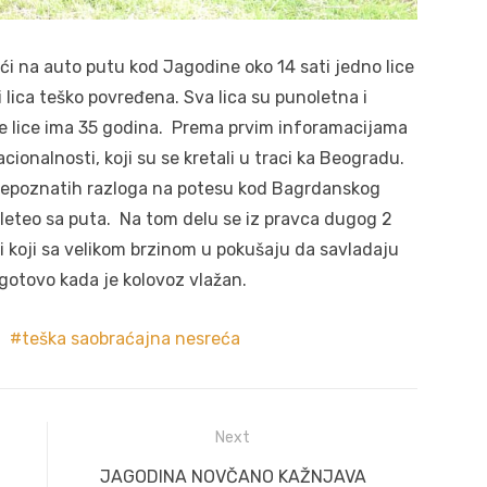
 na auto putu kod Jagodine oko 14 sati jedno lice
i lica teško povređena. Sva lica su punoletna i
đe lice ima 35 godina. Prema prvim inforamacijama
cionalnosti, koji su se kretali u traci ka Beogradu.
nepoznatih razloga na potesu kod Bagrdanskog
sleteo sa puta. Na tom delu se iz pravca dugog 2
či koji sa velikom brzinom u pokušaju da savladaju
gotovo kada je kolovoz vlažan.
teška saobraćajna nesreća
Next
Next
JAGODINA NOVČANO KAŽNJAVA