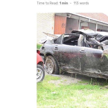
on
Time to Read:
1 min
-
113
words