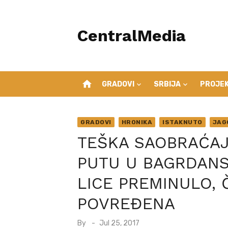
Skip
to
CentralMedia
content
home
GRADOVI
SRBIJA
PROJEK
GRADOVI
HRONIKA
ISTAKNUTO
JAG
TEŠKA SAOBRAĆAJ
PUTU U BAGRDAN
LICE PREMINULO, 
POVREĐENA
Posted
By
Jul 25, 2017