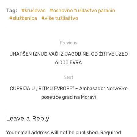
Tag:
kruševac
osnovno tužilaštvo paraćin
službenica
više tužilaštvo
Post
Previous
navigation
Previous
UHAPŠEN IZNUĐIVAČ IZ JAGODINE-OD ŽRTVE UZEO
post:
6.000 EVRA
Next
Next
ĆUPRIJA U ,,RITMU EVROPE” – Ambasador Norveške
post:
posetiće grad na Moravi
Leave a Reply
Your email address will not be published.
Required