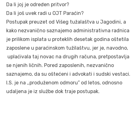
Da li joj je određen pritvor?
Da li još uvek radi u OJT Paraćin?
Postupak preuzet od Višeg tužalaštva u Jagodini, a
kako nezvanično saznajemo administrativna radnica
je prilikom isplata u proteklih desetak godina oštetila
zaposlene u paraćinskom tužilaštvu, jer je, navodno,
uplaćivala taj novac na drugih računa, pretpostavlja
se njenih ličnih. Pored zaposlenih, nezvanično
saznajemo, da su oštećeni i advokati i sudski vestaci.
I.S. je na ,,produženom odmoru” od letos, odnosno
udaljena je iz službe dok traje postupak.