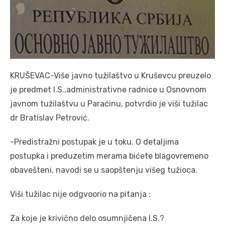
KRUŠEVAC-Više javno tužilaštvo u Kruševcu preuzelo
je predmet I.S.,administrativne radnice u Osnovnom
javnom tužilaštvu u Paraćinu, potvrdio je viši tužilac
dr Bratislav Petrović.
-Predistražni postupak je u toku. O detaljima
postupka i preduzetim merama bićete blagovremeno
obavešteni, navodi se u saopštenju višeg tužioca.
Viši tužilac nije odgvoorio na pitanja :
Za koje je krivično delo osumnjičena I.S.?