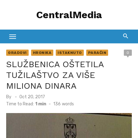
Skip
CentralMedia
to
content
GRADOVI
HRONIKA
ISTAKNUTO
PARAĆIN
0
SLUŽBENICA OŠTETILA
TUŽILAŠTVO ZA VIŠE
MILIONA DINARA
Posted
By
Oct 20, 2017
on
Time to Read:
1 min
-
136
words